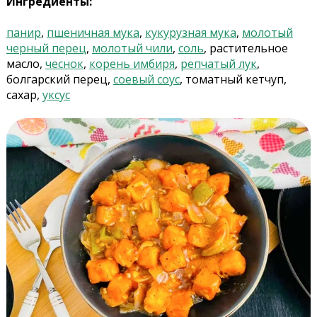
Ингредиенты:
панир
,
пшеничная мука
,
кукурузная мука
,
молотый
черный перец
,
молотый чили
,
соль
, растительное
масло,
чеснок
,
корень имбиря
,
репчатый лук
,
болгарский перец,
соевый соус
, томатный кетчуп,
сахар,
уксус