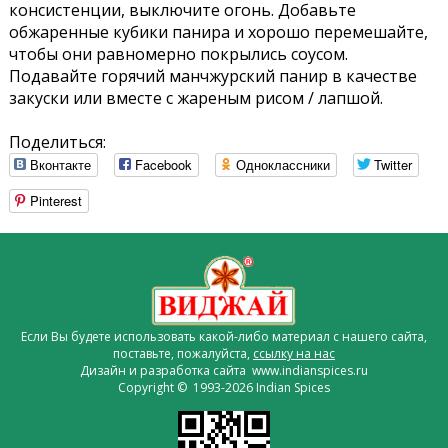
консистенции, выключите огонь. Добавьте
обжаренные кубики панира и хорошо перемешайте,
чтобы они равномерно покрылись соусом.
Подавайте горячий манчжурский панир в качестве
закуски или вместе с жареным рисом / лапшой.
Поделиться:
Вконтакте
Facebook
Одноклассники
Twitter
Pinterest
Если Вы будете использовать какой-либо материал с нашего сайта,
поставьте, пожалуйста,
ссылку на нас
Дизайн и разработка сайта www.indianspices.ru
Copyright © 1993-2026 Indian Spices