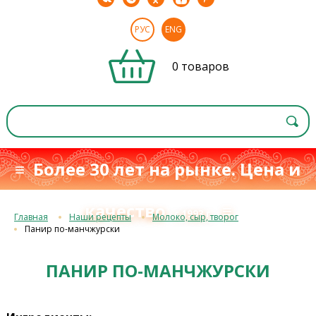
РУС
ENG
0 товаров
≡ Более 30 лет на рынке. Цена и
качество
≡
с 1993 г.
Главная
Наши рецепты
Молоко, сыр, творог
Панир по-манчжурски
ПАНИР ПО-МАНЧЖУРСКИ