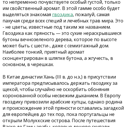
то непременно почувствуете особый густой, только
им свойственный аромат. В этой гамме особо будет
выделяться знакомая
гвоздика
, пожалуй, самая
пахучая среди всех специй и лечебных трав мира. Это
- не цветы, известные под таким же названием.
Гвоздика как пряность — это сухие нераскрывшиеся
бутоны вечнозеленого дерева, которое по высоте
может быть с шести-, даже с семиэтажный дом.
Наиболее тонкий, приятный аромат
сконцентрирован в шляпке бутона, а жгучесть, в
основном, в черешках.
В Китае династии Хань (III в. до н.э,) в присутствии
императора предписывалось держать гвоздику за
щекой, чтобы случайно не оскорбить обоняния
коронованной особы несвежим дыханием. В Европу
гвоздику привозили арабские купцы, однако родина
и происхождение этой пряности оставались загадкой
для европейцев до тех пор, пока португальцы не
открыли Молуккские острова. После путешествия
Васко де Гамы арабы, которые дешево скупали