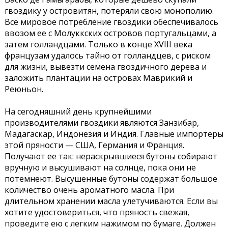
гвоздику у островитян, потеряли свою монополию.
Все мировое потребление гвоздики обеспечивалось
ввозом ее с Молуккских островов португальцами, а
затем голландцами. Только в конце XVIII века
французам удалось тайно от голландцев, с риском
для жизни, вывезти семена гвоздичного дерева и
заложить плантации на островах Маврикий и
Реюньон.
На сегодняшний день крупнейшими
производителями гвоздики являются Занзибар,
Мадагаскар, Индонезия и Индия. Главные импортеры
этой пряности — США, Германия и Франция.
Получают ее так: нераскрывшиеся бутоны собирают
вручную и высушивают на солнце, пока они не
потемнеют. Высушенные бутоны содержат большое
количество очень ароматного масла. При
длительном хранении масла улетучиваются. Если вы
хотите удостовериться, что пряность свежая,
проведите ею с легким нажимом по бумаге. Должен