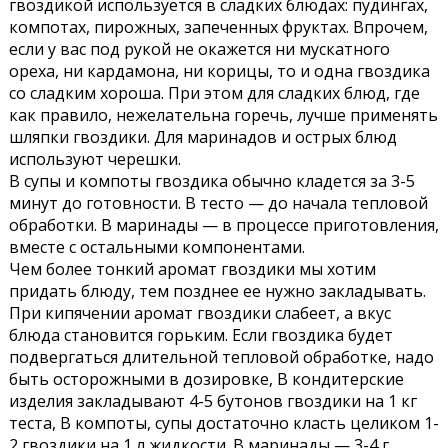
гвоздикой используется в сладких блюдах: пудингах,
компотах, пирожных, запеченных фруктах. Впрочем,
если у вас под рукой не окажется ни мускатного
ореха, ни кардамона, ни корицы, то и одна гвоздика
со сладким хороша. При этом для сладких блюд, где
как правило, нежелательна горечь, лучше применять
шляпки гвоздики. Для маринадов и острых блюд
используют черешки.
В супы и компоты гвоздика обычно кладется за 3-5
минут до готовности. В тесто — до начала тепловой
обработки. В маринады — в процессе приготовления,
вместе с остальными компонентами.
Чем более тонкий аромат гвоздики мы хотим
придать блюду, тем позднее ее нужно закладывать.
При кипячении аромат гвоздики слабеет, а вкус
блюда становится горьким. Если гвоздика будет
подвергаться длительной тепловой обработке, надо
быть осторожными в дозировке, В кондитерские
изделия закладывают 4-5 бутонов гвоздики на 1 кг
теста, В компоты, супы достаточно класть целиком 1-
2 гвоздики на 1 л жидкости. В маринады — 3-4 г