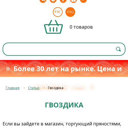
РУС
ENG
0 товаров
≡ Более 30 лет на рынке. Цена и
качество
≡
с 1993 г.
Главная
Статьи
Гвоздика
ГВОЗДИКА
Если вы зайдете в магазин, торгующий пряностями,