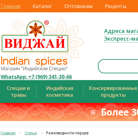
Главная
Каталог
Оптовикам
Рецепты
Адреса маг
Экспресс-м
WhatsApp: +7 (969) 341-30-66
Специи и
Индийская
Консервированные
травы
косметика
продукты
≡ Более 3
Главная
Статьи
Разновидности перцев