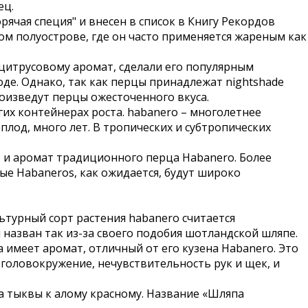
ец.
рячая специя" и внесен в список в Книгу Рекордов
ком полуострове, где он часто применяется жареным как
 цитрусовому аромат, сделали его популярным
де. Однако, так как перцы принадлежат nightshade
оизведут перцы ожесточенного вкуса.
гих контейнерах роста. habanero – многолетнее
плод, много лет. В тропических и субтропических
 и аромат традиционного перца Habanero. Более
ые Habaneros, как ожидается, будут широко
льтурный сорт растения habanero считается
 назван так из-за своего подобия шотландской шляпе.
 имеет аромат, отличный от его кузена Habanero. Это
головокружение, нечувствительность рук и щек, и
а тыквы к алому красному. Название «Шляпа