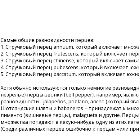
Самые общие разновидности перцев:
1. Стручковый перец annuum, который включает множества
2. Стручковый перец frutescens, который включает перцы
3. Стручковый перец chinense, который включает самые 
4. Стручковый перец pubescens, который включает южн
5. Стручковый перец baccatum, который включает южно
Хотя обычно используются только немногие разновидно
незрелые) перцы-звонки (bell pepper), например, явл
разновидности - jalapeños, poblano, ancho (который я
Шотландские шляпы и habaneros – принадлежат к множест
пименто (вишневые перцы), malagueta и другие. Перцы
множества попадают в какую-нибудь одну из этих кате
(Среди различных перцев ошибочно к перцам чили при