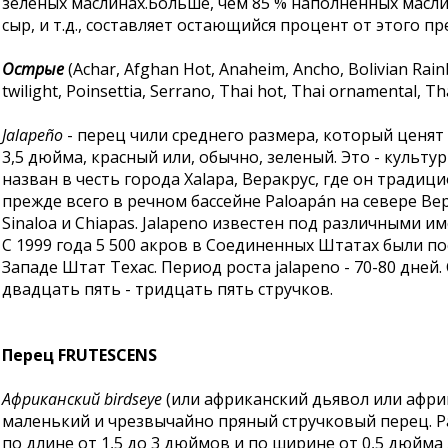
зеленых маслинах.Больше, чем 85 % наполненных масли
сыр, и т.д., составляет остающийся процент от этого 
Острые
(Achar, Afghan Hot, Anaheim, Ancho, Bolivian Rain
twilight, Poinsettia, Serrano, Thai hot, Thai ornamental, Th
Jalapeño
- перец чили среднего размера, который ценят 
3,5 дюйма, красный или, обычно, зеленый. Это - культ
назван в честь города Xalapa, Веракрус, где он тради
прежде всего в речном бассейне Paloapán на севере Вера
Sinaloa и Chiapas. Jalapeno известен под различными им
С 1999 года 5 500 акров в Соединенных Штатах были 
Западе Штат Техас. Период роста jalapeno - 70-80 дней
двадцать пять - тридцать пять стручков.
Перец FRUTESCENS
Африканский birdseye
(или африканский дьявол или африк
маленький и чрезвычайно пряный стручковый перец. Ра
по длине от 1,5 до 3 дюймов и по ширине от 0,5 дюйма