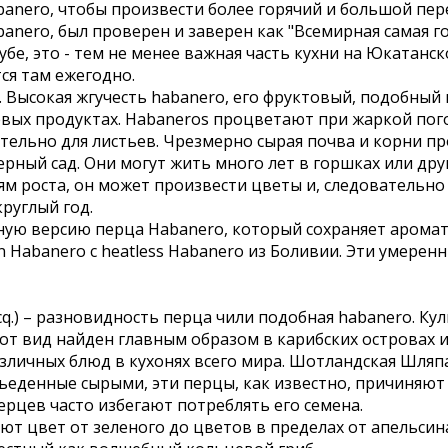
nero, чтобы произвести более горячий и большой пер
banero, был проверен и заверен как "Всемирная самая го
Кубе, это - тем не менее важная часть кухни на Юкатанс
ся там ежегодно.
 Высокая жгучесть habanero, его фруктовый, подобный
вых продуктах. Habaneros процветают при жаркой пого
ельно для листьев. Чрезмерно сырая почва и корни пр
рный сад. Они могут жить много лет в горшках или дру
иям роста, он может произвести цветы и, следовательно 
круглый год.
ную версию перца Habanero, который сохраняет аромат
 Habanero с heatless Habanero из Боливии. Эти умеренн
cq.) – разновидность перца чили подобная habanero. Ку
от вид найден главным образом в карибских островах и
личных блюд в кухонях всего мира. Шотландская Шляпа
ъеденные сырыми, эти перцы, как известно, причиняют 
ерцев часто избегают потреблять его семена.
ют цвет от зеленого до цветов в пределах от апельсин