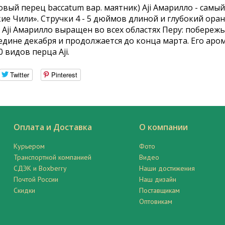
чковый перец baccatum вар. маятник) Aji Амарилло - самы
е Чили». Стручки 4 - 5 дюймов длиной и глубокий ора
 Aji Амарилло выращен во всех областях Перу: побереж
редине декабря и продолжается до конца марта. Его ар
 видов перца Aji.
Twitter
Pinterest
Оплата и Доставка
О компании
Курьером
Фото
Транспортной компанией
Видео
СДЭК и Boxberry
Наши достижения
Почтой России
Наш дизайн
Скидки
Поставщикам
Оптовикам