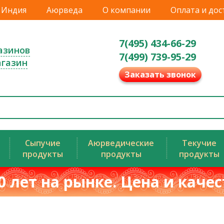
Индия
Аюрведа
О компании
Оплата и дос
7(495) 434-66-29
азинов
7(499) 739-95-29
агазин
Заказать звонок
Сыпучие
Аюрведические
Текучие
продукты
продукты
продукты
0 лет на рынке. Цена и каче