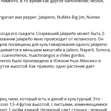
именто, в то время как другое наполнение; чеснок,
Hungarian wax pepper, Jalapeno, NuMex Big Jim, Numex
когда его съедите. Созревший Jalapeño может быть 2-
азвание Jalapeño явно происходит от испанского. Он
тров посвящены для культивирования одного jalapeno;
щивается в меньшем масштабе в Jalisco, Nayarit, Sonora,
cuaresmenos, huachinangos и chiles gordos.
lapenos было произведено в Южном Нью-Мексико и
футов высотой. Как правило, одно растение дает
ец чили, который есть и дикий и культурный. Это -
оло 1,5-4 футов высотой, с листьями, изменяющимися
еют 1 дюйм длиной. Незрелый цвет стручка - зеленый,