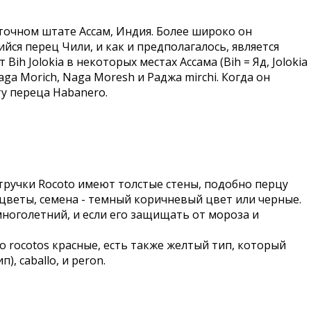
точном штате Ассам, Индия. Более широко он
йся перец Чили, и как и предполагалось, является
ih Jolokia в некоторых местах Ассама (Bih = Яд, Jolokia
Naga Morich, Naga Moresh и Раджа mirchi. Когда он
ту переца Habanero.
Стручки Rocoto имеют толстые стены, подобно перцу
 цветы, семена - темный коричневый цвет или черные.
многолетний, и если его защищать от мороза и
о rocotos красные, есть также желтый тип, который
, caballo, и peron.