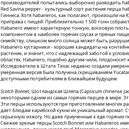
производителей попытались выборочно разводить haba
Red Savina pepper - культурный сорт растения перца ha
Гиннеса. Хотя habaneros, как полагают, произошли на 
приправа с пищей. Приблизительно 1 500 тонн собрают
Habanero имеют характерную тонкую, восковую плоть.
компонентом в наиболее горячих соусах и пряных пище
семейству, слишком много солнца может быть разрушит
Habanero кустарники - хорошие кандидаты на контейне
растение, и значит, что с надлежащей заботой к услов
областях, Habanero, подобно другим чили, плодоносит 
Исследователи в Штате Техас недавно создали умерен
умеренная версия была получена скрещиванием Yucatan
доступными потребителям в ближайшем будущем.
Scotch Bonnet
, Шотландская Шляпа (Capsicum chinense Ja
некоторыми одним из самых горячих перцев в мире. Эт
Эти перцы используются при приготовлении многих раз
дает блюдам карибской кухни их уникальный аромат. С
серьезную изжогу. Но даже приученные к еде горячих п
Свежие зрелые перцы Scotch Bonnet или Habaneros име