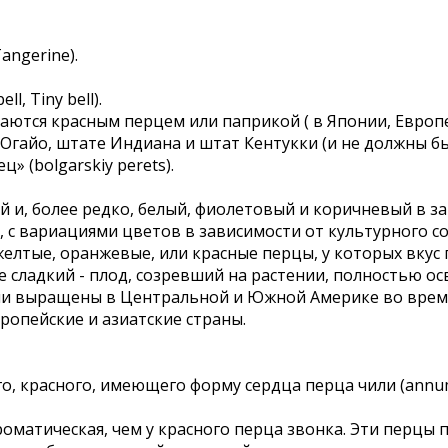
Tangerine).
l, Tiny bell).
ся красным перцем или паприкой ( в Японии, Европе и
 Огайо, штате Индиана и штат Кентукки (и не должны б
» (bolgarskiy perets).
 и, более редко, белый, фиолетовый и коричневый в зав
е, с вариациями цветов в зависимости от культурного со
желтые, оранжевые, или красные перцы, у которых вкус
ее сладкий - плод, созревший на растении, полностью 
ли выращены в Центральной и Южной Америке во време
ропейские и азиатские страны.
о, красного, имеющего форму сердца перца чили (annum
роматическая, чем у красного перца звонка. Эти перцы