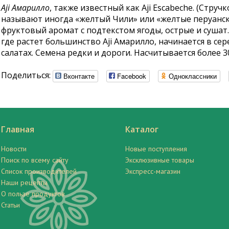
Aji Амарилло
, также известный как Aji Escabeche. (Стру
называют иногда «желтый Чили» или «желтые перуански
фруктовый аромат с подтекстом ягоды, острые и сушат.
где растет большинство Aji Амарилло, начинается в се
салатах. Семена редки и дороги. Насчитывается более 30
Поделиться:
Вконтакте
Facebook
Одноклассники
Главная
Каталог
Новости
Новые поступления
Поиск по всему сайту
Эксклюзивные товары
Список производителей
Экспресс-магазин
Наши рецепты
О пользе продуктов
Статьи