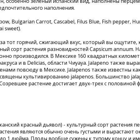
н, особенно зеленый испанский вид, наполнены перцем п
предпочтительного наполнения.
bow, Bulgarian Carrot, Cascabel, Filus Blue, Fish pepper, 
ai sweet).
за тот горячий, сжигающий вкус, который вы ощутите, 
урный сорт растения разновидностей Capsicum annuum. Н
ционно производился. В Мексике 160 квадратных киломе
круса и в Delicias, области Чиуауа. Jalapeno также выра
енами повсюду в Мексике. Jalapenos также известны как 
посвящены культивированию jalapenos. Большинство ja
. Созревшее растение достигает двух-трех с половиной 
анский красный дьявол) - культурный сорт растения пер
стения являются обычно очень густыми и вырастают ок
 до 1 дюйма. Плоды вообще сужены к тупому концу и им