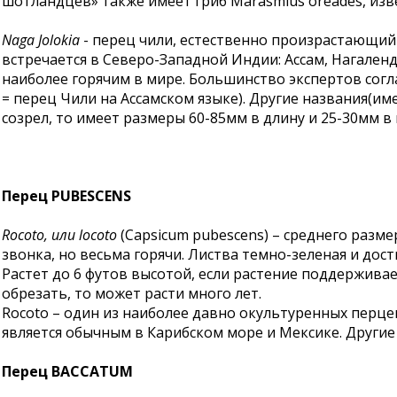
шотландцев» также имеет гриб Marasmius oreades, из
Naga Jolokia
- перец чили, естественно произрастающий 
встречается в Северо-Западной Индии: Ассам, Нагаленд
наиболее горячим в мире. Большинство экспертов соглаша
= перец Чили на Ассамском языке). Другие названия(имена
созрел, то имеет размеры 60-85мм в длину и 25-30мм 
Перец PUBESCENS
Rocoto, или locoto
(Capsicum pubescens) – среднего разме
звонка, но весьма горячи. Листва темно-зеленая и дос
Растет до 6 футов высотой, если растение поддерживае
обрезать, то может расти много лет.
Rocoto – один из наиболее давно окультуренных перцев
является обычным в Карибском море и Мексике. Другие наз
Перец BACCATUM