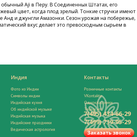
й обычный Aji в Перу. В Соединенных Штатах, его
нжевый цвет, когда плод зрелый. Тонкие стручки имеют
ье Анд и джунгли Амазонки. Сезон урожая на побережье,
оматический вкус делает это превосходным сырьем в
Индия
Контакты
Фото из Индии
Розничные контакты
Символы индии
VKontakte
Индийская кухня
Одноклассники
Об индийской музыке
Telegram
7(495) 434-66-29
Индийская музыка
7(499) 739-95-29
Индийские праздники
Ведическая астрология
Заказать звонок