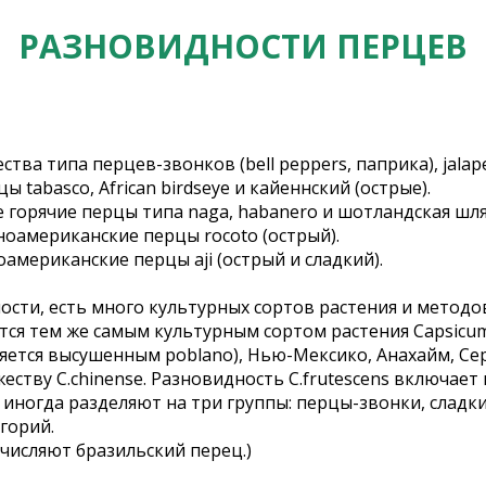
РАЗНОВИДНОСТИ ПЕРЦЕВ
 типа перцев-звонков (bell peppers, паприка), jalapeño
 tabasco, African birdseye и кайеннский (острые).
горячие перцы типа naga, habanero и шотландская шляпа
оамериканские перцы rocoto (острый).
американские перцы aji (острый и сладкий).
сти, есть много культурных сортов растения и методо
яются тем же самым культурным сортом растения Capsic
вляется высушенным poblano), Нью-Мексико, Анахайм, Се
ву C.chinense. Разновидность C.frutescens включает пер
 иногда разделяют на три группы: перцы-звонки, слад
горий.
числяют бразильский перец.)