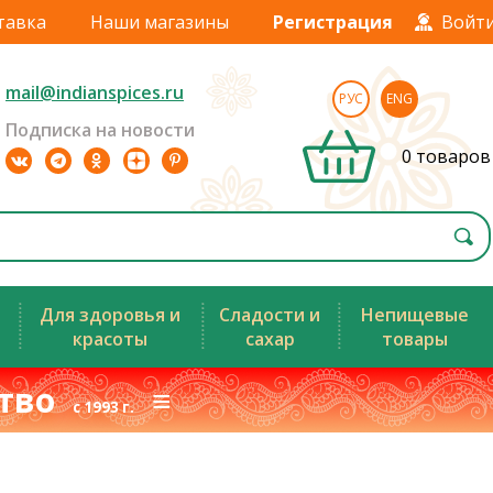
тавка
Наши магазины
Регистрация
Войт
mail@indianspices.ru
РУС
ENG
Подписка на новости
0 товаров
Для здоровья и
Сладости и
Непищевые
красоты
сахар
товары
ство
≡
с 1993 г.