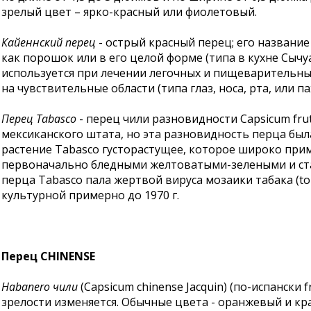
зрелый цвет – ярко-красный или фиолетовый.
Кайеннский перец
- острый красный перец; его названи
как порошок или в его целой форме (типа в кухне Сыч
используется при лечении легочных и пищеварительны
на чувствительные области (типа глаз, носа, рта, или
Перец Tabasco
- перец чили разновидности Capsicum frut
мексиканского штата, но эта разновидность перца был
растение Tabasco густорастущее, которое широко при
первоначально бледными желтоватыми-зелеными и ста
перца Tabasco пала жертвой вируса мозаики табака (tob
культурной примерно до 1970 г.
Перец CHINENSE
Habanero чили
(Capsicum chinense Jacquin) (по-испански
зрелости изменяется. Обычные цвета - оранжевый и кр