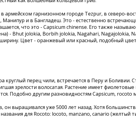
вестный как волшебный кольцевой гриб.
в армейском гарнизонном городе Tezpur, в северо-вос
, Манипур и в Бангладеш. Это - естественно встречающи
ется, что это - Capsicum chinense. Его также называют B
) - Bhut jolokia, Borbih jolokia, Nagahari, Nagajolokia, 
в ширину. Цвет - оранжевый или красный, подобный цве
ра круглый перец чили, встречается в Перу и Боливии. 
тигшая зрелости волосатая. Растение имеет фиолетовые
тся. Подобно другим разновидностям Capsicum, rocoto 
, он выращивался уже 5000 лет назад. Хотя большинств
вания для Rocoto: locoto, manzano, canario (желтый тип)