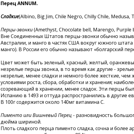
Перец ANNUM.
Сладкие
(Albino, Big Jim, Chile Negro, Chilly Chile, Medusa, 
Перцы-звонки
(Amethyst, Chocolate bell, Marengo, Purple bel
Вне Соединенных Штатов перцы-звонки обычно называют
Австралии, и манго в частях США вокруг южного штата
манго). В России его обычно называют «болгарский перец
Цвет может быть зеленый, красный, желтый, оранжевый
незрелые перцы звонка, в то время как другие - зрелы
незрелые, менее сладки и немного более жесткие, чем 
условиями роста, сбора, обработки и хранения; наибол
созревающий в хранении, менее сладок. Эти перцы бы
Испанию в 1493 и оттуда распространились в другие ев
В 100г содержится около 140мг витамина С.
Пименто или Вишневый Перец
- разновидность большог
дюйма шириной.
Плоть сладкого перца пименто сладка, сочна и более а