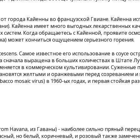
е от города Кайенны во французской Гвиане. Кайенна ис
уани). Кайенна имеет много выгодных лекарственных ка
х систем. Когда обращаетесь с Кайенной, проявите осм
 паха) может кончиться ощущением серьезного горения.
escens. Самое известное его использование в соусе ост
а сначала выращена в больших количествах в Штате Луи
меняется в коммерческом культивировании. Суженные п
новятся желтыми и оранжевыми перед созреванием и я
acco mosaic virus) в 1960-ых годах, и первая стойкая ра
 from Havana, из Гаваны) - наиболее сильно пряный пере
асный, но белый, коричневый, и розовый также замечены