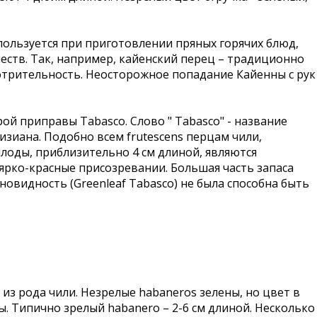
пользуется при приготовлении пряных горячих блюд,
честв. Так, например, кайенский перец – традиционно
отрительность. Неосторожное попадание Кайенны с рук
рой приправы Tabasco. Слово " Tabasco" - название
зиана. Подобно всем frutescens перцам чили,
лоды, приблизительно 4 см длиной, являются
рко-красные присозревании. Большая часть запаса
зновидность (Greenleaf Tabasco) не была способна быть
ц из рода чили. Незрелые habaneros зелены, но цвет в
. Типично зрелый habanero – 2-6 см длиной. Несколько