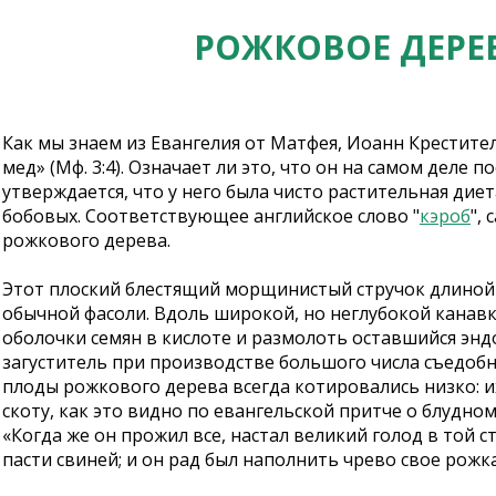
РОЖКОВОЕ ДЕРЕВ
Как мы знаем из Евангелия от Матфея, Иоанн Крестите
мед» (Мф. 3:4). Означает ли это, что он на самом деле 
утверждается, что у него была чисто растительная дие
бобовых. Соответствующее английское слово "
кэроб
",
рожкового дерева.
Этот плоский блестящий морщинистый стручок длиной 
обычной фасоли. Вдоль широкой, но неглубокой канавк
оболочки семян в кислоте и размолоть оставшийся эн
загуститель при производстве большого числа съедоб
плоды рожкового дерева всегда котировались низко: их
скоту, как это видно по евангельской притче о блудном 
«Когда же он прожил все, настал великий голод в той ст
пасти свиней; и он рад был наполнить чрево свое рожк