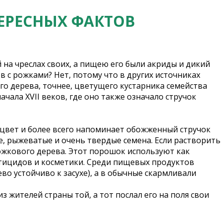
ТЕРЕСНЫХ ФАКТОВ
 на чреслах своих, а пищею его были акриды и дикий
ков с рожками? Нет, потому что в других источниках
ого дерева, точнее, цветущего кустарника семейства
начала XVII веков, где оно также означало стручок
 цвет и более всего напоминает обожженный стручок
е, рыжеватые и очень твердые семена. Если растворить
ожкового дерева. Этот порошок используют как
ктицидов и косметики. Среди пищевых продуктов
во устойчиво к засухе), а в обычные скармливали
из жителей страны той, а тот послал его на поля свои