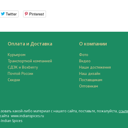
Twitter
Pinterest
Оплата и Доставка
О компании
Курьером
Фото
Транспортной компанией
Видео
СДЭК и Boxberry
Наши достижения
Почтой России
Наш дизайн
Скидки
Поставщикам
Оптовикам
ьзовать какой-либо материал с нашего сайта, поставьте, пожалуйста,
ссылк
сайта www.indianspices.ru
Indian Spices