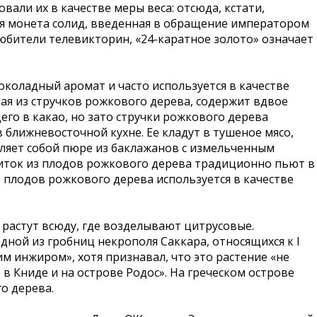
али их в качестве меры веса: отсюда, кстати,
кая монета солид, введенная в обращение императором
 любители телевикторин, «24-каратное золото» означает
коладный аромат и часто используется в качестве
нная из стручков рожкового дерева, содержит вдвое
го в какао, но зато стручки рожкового дерева
 ближневосточной кухне. Ее кладут в тушеное мясо,
авляет собой пюре из баклажанов с измельченным
апиток из плодов рожкового дерева традиционно пьют в
из плодов рожкового дерева используется в качестве
 растут всюду, где возделывают цитрусовые.
ной из гробниц некрополя Саккара, относящихся к I
ским инжиром», хотя признавал, что это растение «не
 в Книде и на острове Родос». На греческом острове
о дерева.