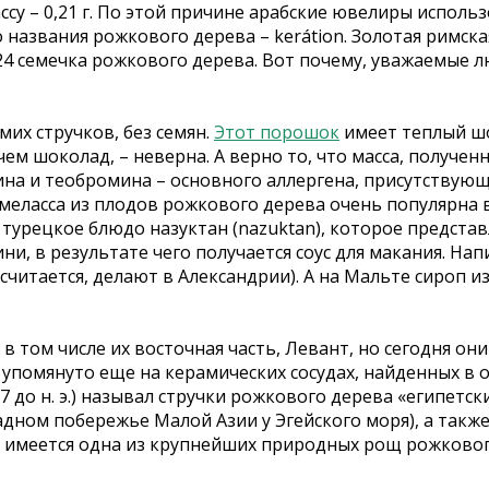
 – 0,21 г. По этой причине арабские ювелиры использов
 названия рожкового дерева – kerátion. Золотая римс
о 24 семечка рожкового дерева. Вот почему, уважаемые
их стручков, без семян.
Этот порошок
имеет теплый шо
чем шоколад, – неверна. А верно то, что масса, получе
на и теобромина – основного аллергена, присутствующе
меласса из плодов рожкового дерева очень популярна в
 в турецкое блюдо назуктан (nazuktan), которое предст
ни, в результате чего получается соус для макания. Н
 считается, делают в Александрии). А на Мальте сироп 
 том числе их восточная часть, Левант, но сегодня они
помянуто еще на керамических сосудах, найденных в од
. 287 до н. э.) называл стручки рожкового дерева «египет
падном побережье Малой Азии у Эгейского моря), а также
и») имеется одна из крупнейших природных рощ рожковог