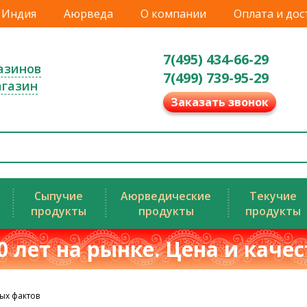
Индия
Аюрведа
О компании
Оплата и дос
7(495) 434-66-29
азинов
7(499) 739-95-29
агазин
Заказать звонок
Сыпучие
Аюрведические
Текучие
продукты
продукты
продукты
0 лет на рынке. Цена и каче
ых фактов