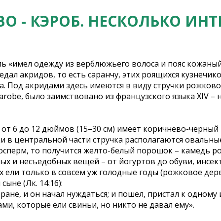
О - КЭРОБ. НЕСКОЛЬКО ИН
ль «имел одежду из верблюжьего волоса и пояс кожаный
поедал акридов, то есть саранчу, этих роящихся кузнечи
та. Под акридами здесь имеются в виду стручки рожков
 carobe, было заимствовано из французского языка XIV – 
от 6 до 12 дюймов (15–30 см) имеет коричнево-черный
и в центральной части стручка располагаются овальны
досперм, то получится желто-белый порошок – камедь р
ных и несъедобных вещей – от йогуртов до обуви, инсе
 ели только в совсем уж голодные годы (рожковое дере
сыне (Лк. 14:16):
ране, и он начал нуждаться; и пошел, пристал к одному 
ами, которые ели свиньи, но никто не давал ему».