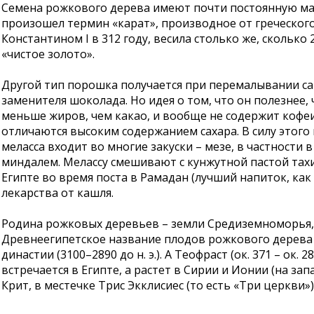
Семена рожкового дерева имеют почти постоянную массу
произошел термин «карат», производное от греческого
Константином I в 312 году, весила столько же, скольк
«чистое золото».
Другой тип порошка получается при перемалывании сам
заменителя шоколада. Но идея о том, что он полезнее, 
меньше жиров, чем какао, и вообще не содержит кофеи
отличаются высоким содержанием сахара. В силу этого 
меласса входит во многие закуски – мезе, в частности
миндалем. Мелассу смешивают с кунжутной пастой тахи
Египте во время поста в Рамадан (лучший напиток, как
лекарства от кашля.
Родина рожковых деревьев – земли Средиземноморья, в
Древнеегипетское название плодов рожкового дерева у
династии (3100–2890 до н. э.). А Теофраст (ок. 371 – ок
встречается в Египте, а растет в Сирии и Ионии (на за
Крит, в местечке Трис Экклисиес (то есть «Три церкв