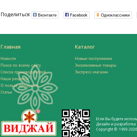
Поделиться:
Вконтакте
Facebook
Одноклассники
Главная
Каталог
Новости
Новые поступления
Поиск по всему сайту
Эксклюзивные товары
Список производителей
Экспресс-магазин
Наши рецепты
О пользе продуктов
Статьи
Если Вы будете испол
Дизайн и разработка 
Copyright © 1993-2026 