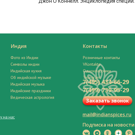
Джон О'Коннелл. Энциклопедия специй.
Индия
Контакты
Фото из Индии
Розничные контакты
Символы индии
VKontakte
Индийская кухня
Одноклассники
Об индийской музыке
Telegram
7(495) 434-66-29
Индийская музыка
7(499) 739-95-29
Индийские праздники
Ведическая астрология
Заказать звонок
mail@indianspices.ru
у на нас
Подписка на новости