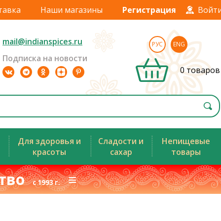
тавка
Наши магазины
Регистрация
Войт
mail@indianspices.ru
РУС
ENG
Подписка на новости
0 товаров
Для здоровья и
Сладости и
Непищевые
красоты
сахар
товары
ство
≡
с 1993 г.