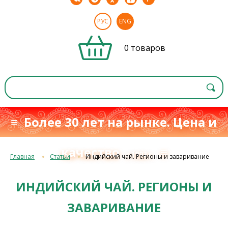
РУС
ENG
0 товаров
≡ Более 30 лет на рынке. Цена и
качество
≡
с 1993 г.
Главная
Статьи
Индийский чай. Регионы и заваривание
ИНДИЙСКИЙ ЧАЙ. РЕГИОНЫ И
ЗАВАРИВАНИЕ