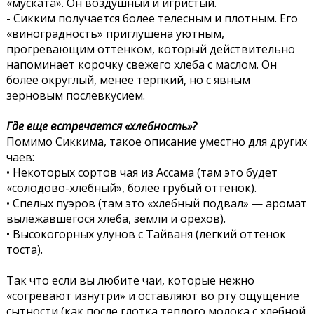
«муската». Он воздушный и игристый.
- Сикким получается более телесным и плотным. Его
«виноградность» приглушена уютным,
прогревающим оттенком, который действительно
напоминает корочку свежего хлеба с маслом. Он
более округлый, менее терпкий, но с явным
зерновым послевкусием.
Где еще встречается «хлебность»?
Помимо Сиккима, такое описание уместно для других
чаев:
• Некоторых сортов чая из Ассама (там это будет
«солодово-хлебный», более грубый оттенок).
• Спелых пуэров (там это «хлебный подвал» — аромат
вылежавшегося хлеба, земли и орехов).
• Высокогорных улунов с Тайваня (легкий оттенок
тоста).
Так что если вы любите чаи, которые нежно
«согревают изнутри» и оставляют во рту ощущение
сытности (как после глотка теплого молока с хлебной