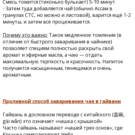
Смесь томится (тихонько булькает) 5-10 минут.
- Затем туда добавляется чай (обычно Ассам в
гранулах CTC, но можно и листовой), варится ещё 1-2
минуты, и затем всё процеживается.
Почему это важно:
Такое медленное томление (в
отличие от быстрого заваривания в чайнике)
позволяет специям полностью раскрыть свой
аромат и эфирные масла, а чаю — отдать
максимальную терпкость и красочность. Напиток
получается насыщенным, пенящимся и очень
ароматным.
Проливной способ заваривания чая в гайвани
Гайвань в дословном переводе с китайского (盖碗,
gài wǎn) это означает «чашка с крышкой».
Часто гайвань называют «чашей трех основ», где:
Крышка символизирует Небо