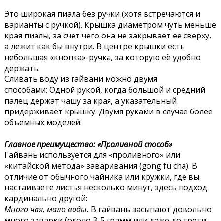
Это широкая пиала без ручки (хотя встречаются и
варианты с ручкой). Крышка диаметром чуть меньше
края пиалы, за счет чего она не закрывает её сверху,
а лежит как бы внутри. В центре крышки есть
небольшая «кнопка»-ручка, за которую её удобно
держать.
Сливать воду из гайвани можно двумя
способами: Одной рукой, когда большой и средний
палец держат чашу за края, а указательный
придерживает крышку. Двумя руками в случае более
объемных моделей.
Главное преимущество: «Проливной способ»
Гайвань используется для «проливного» или
«китайской метода» заваривания (gong fu cha). В
отличие от обычного чайника или кружки, где вы
настаиваете листья несколько минут, здесь подход
кардинально другой:
Много чая, мало воды.
В гайвань засыпают довольно
много заварки (около 3-5 грамм или даже до трети