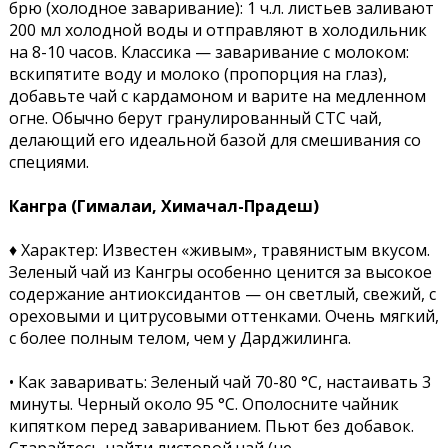
брю (холодное заваривание): 1 ч.л. листьев заливают
200 мл холодной воды и отправляют в холодильник
на 8-10 часов. Классика — заваривание с молоком:
вскипятите воду и молоко (пропорция на глаз),
добавьте чай с кардамоном и варите на медленном
огне. Обычно берут гранулированный CTC чай,
делающий его идеальной базой для смешивания со
специями.
Кангра (Гималаи, Химачал-Прадеш)
♦ Характер: Известен «живым», травянистым вкусом.
Зеленый чай из Кангры особенно ценится за высокое
содержание антиоксидантов — он светлый, свежий, с
ореховыми и цитрусовыми оттенками. Очень мягкий,
с более полным телом, чем у Дарджилинга.
• Как заваривать: Зеленый чай 70-80 °C, настаивать 3
минуты. Черный около 95 °C. Ополосните чайник
кипятком перед завариванием. Пьют без добавок.
Старайтесь найти листовой чай (не