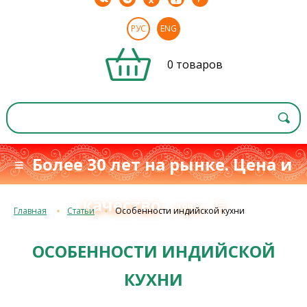
РУС
ENG
0 товаров
≡ Более 30 лет на рынке. Цена и
качество
≡
с 1993 г.
Главная
Статьи
Особенности индийской кухни
ОСОБЕННОСТИ ИНДИЙСКОЙ
КУХНИ