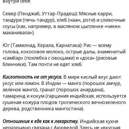
внутри себя:
Север (Пенджаб, Уттар-Прадеш): Мясные карри,
тандури (печь-тандур), хлеб (наан, роти) и сливочные
соусы (как, например, в масляном цыпленке «чикен
маханивала»).
Юг (Тамилнад, Керала, Карнатака): Рис — всему
голова, кокосовое молоко, острые далы, знаменитый
«самбар» (похлебка с овощами) и «доса» (рисовые
блинчики). Там почти не едят хлеб.
Кислотность не от уксуса.
В мире кислый вкус дают
уксус или лимон. В Индии — манго (порошок амчур,
зеленое манго), гранат (порошок анардана),
тамаринд и кокум (гарциния индийская, используется
сушеная кожура плодов тропического вечнозеленого
дерева, родственника мангостина).
Отношение к еде как к лекарству.
Индийская кухня
неразрывно связана с Аюрведой. Здесь не «вкусная