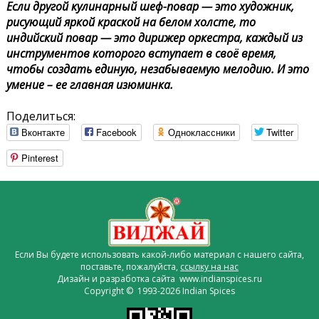
Если другой кулинарный шеф-повар — это художник,
рисующий яркой краской на белом холсте, то
индийский повар — это дирижер оркестра, каждый из
инструментов которого вступает в своё время,
чтобы создать единую, незабываемую мелодию. И это
умение – ее главная изюминка.
Поделиться:
Вконтакте
Facebook
Одноклассники
Twitter
Pinterest
Если Вы будете использовать какой-либо материал с нашего сайта,
поставьте, пожалуйста,
ссылку на нас
Дизайн и разработка сайта www.indianspices.ru
Copyright © 1993-2026 Indian Spices