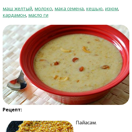
маш желтый
,
молоко
,
мака семена
,
кешью
,
изюм
,
кардамон
,
масло ги
Рецепт:
Пайасам.