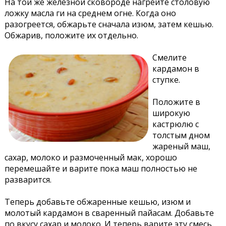
На той же железной сковороде нагрейте столовую
ложку масла ги на среднем огне. Когда оно
разогреется, обжарьте сначала изюм, затем кешью.
Обжарив, положите их отдельно.
Смелите
кардамон в
ступке.
Положите в
широкую
кастрюлю с
толстым дном
жареный маш,
сахар, молоко и размоченный мак, хорошо
перемешайте и варите пока маш полностью не
разварится.
Теперь добавьте обжаренные кешью, изюм и
молотый кардамон в сваренный пайасам. Добавьте
по вкусу сахар и молоко. И теперь варите эту смесь