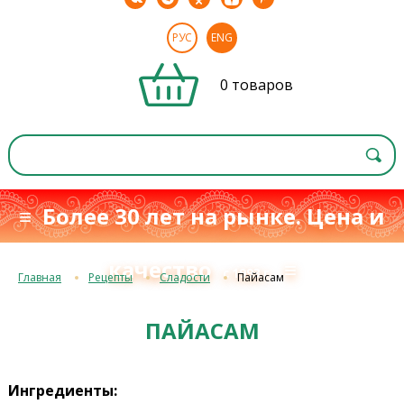
РУС
ENG
0 товаров
≡ Более 30 лет на рынке. Цена и
качество
≡
с 1993 г.
Главная
Рецепты
Сладости
Пайасам
ПАЙАСАМ
Ингредиенты: