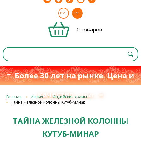
РУС
ENG
0 товаров
≡ Более 30 лет на рынке. Цена и
качество
≡
с 1993 г.
Главная
Индия
Индийские храмы
Тайна железной колонны Кутуб-Минар
ТАЙНА ЖЕЛЕЗНОЙ КОЛОННЫ
КУТУБ-МИНАР