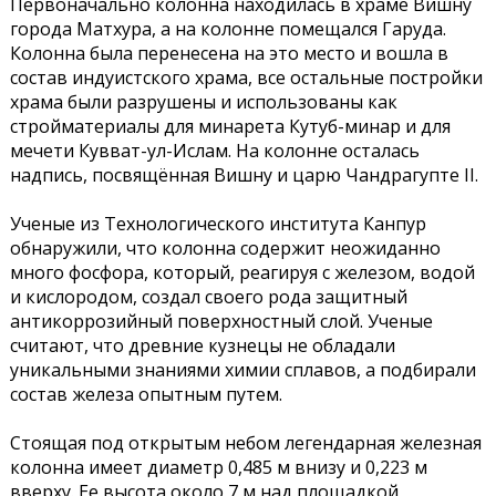
Первоначально колонна находилась в храме Вишну
города Матхура, а на колонне помещался Гаруда.
Колонна была перенесена на это место и вошла в
состав индуистского храма, все остальные постройки
храма были разрушены и использованы как
стройматериалы для минарета Кутуб-минар и для
мечети Кувват-ул-Ислам. На колонне осталась
надпись, посвящённая Вишну и царю Чандрагупте II.
Ученые из Технологического института Канпур
обнаружили, что колонна содержит неожиданно
много фосфора, который, реагируя с железом, водой
и кислородом, создал своего рода защитный
антикоррозийный поверхностный слой. Ученые
считают, что древние кузнецы не обладали
уникальными знаниями химии сплавов, а подбирали
состав железа опытным путем.
Стоящая под открытым небом легендарная железная
колонна имеет диаметр 0,485 м внизу и 0,223 м
вверху. Ее высота около 7 м над площадкой