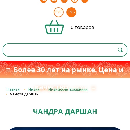
РУС
ENG
0 товаров
≡ Более 30 лет на рынке. Цена и
качество
≡
с 1993 г.
Главная
Индия
Индийские праздники
Чандра Даршан
ЧАНДРА ДАРШАН