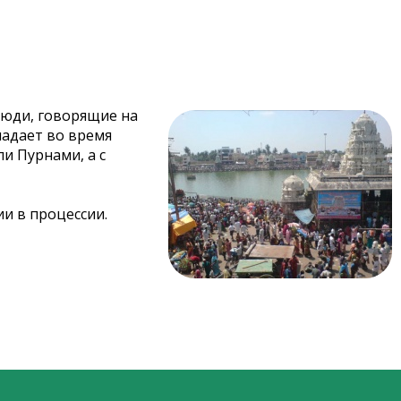
люди, говорящие на
ладает во время
и Пурнами, а с
и в процессии.