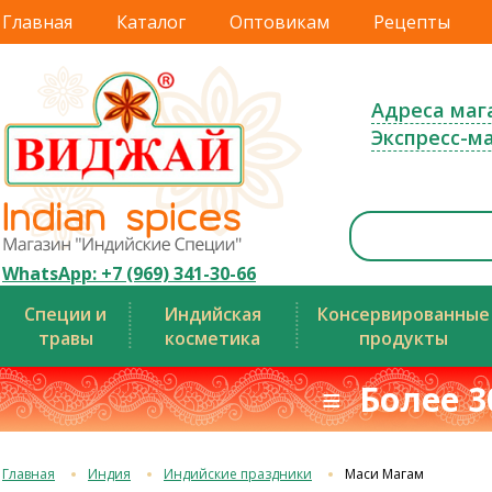
Главная
Каталог
Оптовикам
Рецепты
Адреса маг
Экспресс-м
WhatsApp: +7 (969) 341-30-66
Специи и
Индийская
Консервированные
травы
косметика
продукты
≡ Более 3
Главная
Индия
Индийские праздники
Маси Магам