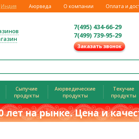
Индия
Аюрведа
О компании
Оплата и дос
7(495) 434-66-29
азинов
7(499) 739-95-29
агазин
Заказать звонок
Сыпучие
Аюрведические
Текучие
продукты
продукты
продукты
0 лет на рынке. Цена и каче