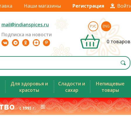
тавка
Наши магазины
Регистрация
Войт
mail@indianspices.ru
РУС
ENG
Подписка на новости
0 товаров
Для здоровья и
Сладости и
Непищевые
красоты
сахар
товары
ство
≡
с 1993 г.