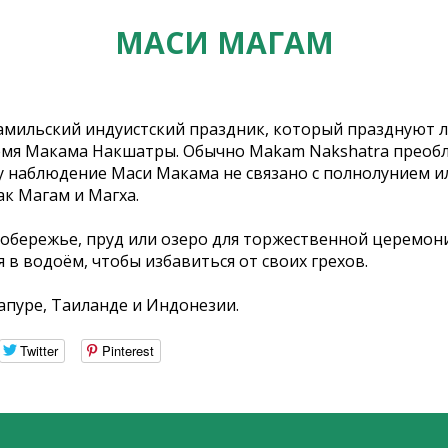
МАСИ МАГАМ
тамильский индуистский праздник, который празднуют 
ремя Макама Накшатры. Обычно Makam Nakshatra преоб
му наблюдение Маси Макама не связано с полнолунием ил
к Магам и Магха.
обережье, пруд или озеро для торжественной церемони
в водоём, чтобы избавиться от своих грехов.
апуре, Таиланде и Индонезии.
Twitter
Pinterest