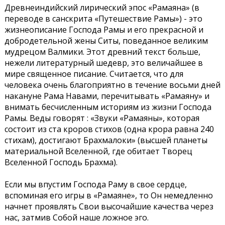
Древнеиндийский лирический эпос «Рамаяна» (в
переводе в санскрита «Путешествие Рамы») - это
жизнеописание Господа Рамы и его прекрасной и
добродетельной жены Ситы, поведанное великим
мудрецом Валмики. Этот древний текст больше,
нежели литературный шедевр, это величайшее в
мире священное писание. Считается, что для
человека очень благоприятно в течение восьми дней
накануне Рама Навами, перечитывать «Рамаяну» и
внимать бесчисленным историям из жизни Господа
Рамы. Веды говорят : «Звуки «Рамаяны», которая
состоит из ста кроров стихов (одна крора равна 240
стихам), достигают Брахмалоки» (высшей планеты
материальной Вселенной, где обитает Творец
Вселенной Господь Брахма).
Если мы впустим Господа Раму в свое сердце,
вспоминая его игры в «Рамаяне», то Он немедленно
начнет проявлять Свои высочайшие качества через
нас, затмив Собой наше ложное эго.