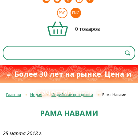
РУС
ENG
0 товаров
≡ Более 30 лет на рынке. Цена и
качество
≡
с 1993 г.
Главная
Индия
Индийские праздники
Рама Навами
РАМА НАВАМИ
25 марта 2018 г.