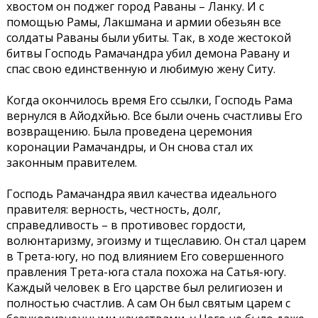
хвостом он поджег город Раваны – Ланку. И с
помощью Рамы, Лакшмана и армии обезьян все
солдаты Раваны были убиты. Так, в ходе жестокой
битвы Господь Рамачандра убил демона Равану и
спас свою единственную и любимую жену Ситу.
Когда окончилось время Его ссылки, Господь Рама
вернулся в Айодхйью. Все были очень счастливы Его
возвращению. Была проведена церемония
коронации Рамачандры, и Он снова стал их
законным правителем.
Господь Рамачандра явил качества идеального
правителя: верность, честность, долг,
справедливость – в противовес гордости,
волюнтаризму, эгоизму и тщеславию. Он стал царем
в Трета-югу, но под влиянием Его совершенного
правления Трета-юга стала похожа на Сатья-югу.
Каждый человек в Его царстве был религиозен и
полностью счастлив. А сам Он был святым царем с