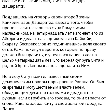
счастье и согласии в Айодхье в семье царя
Дашаратхи.
Поддавшись на уговоры своей второй жены
Кайкейи, царь Дашаратха, вместо того, чтобы
провозгласить старшего сына Раму своим
наследником, на четырнадцать лет изгоняет его из
Айодхьи и делает наследником сына Кайкейи,
Бхарату. Беспрекословно подчинившись воле своего
отца, Рама покинул царство, которым по праву
должен был править, и ушел в изгнание в лес на
целых четырнадцать лет. Его верная супруга Сита и
родной брат Лакшмана последовали за Ним.
Но в лесу Ситу похитил известный своим
демоническим нравом царь-ракшас Равана. Он был
свирепым и могущественым властителем,
обладающим десятью головами и двадцатью
руками, если отрубить его головы, то они отрастают
снова. Равана забрал Ситу в свой золотой город на
Ланку.