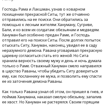
Господь Рама и Лакшман, узнав о коварном
похищении прекрасной Ситы, тут же отчаянно
отправились на ее поиски. Они обратились за
помощью к лесным жителям: Хануману, Сугриве,
Бали, и ко всем их солдатам: обезьянам и медведям.
Хануман был особенно предан Раме, и Господь
отправил его на поиски Ситы. После долгих попыток
отыскать Ситу, Хануман, наконец, увидел ее в саду
неразумного демона. Равана уговаривал прекрасную
царевну согласиться стать его женой. Но Сита
хранила верность своему мужу и день и ночь думала
только о Раме. Отважный Хануман смело направился
в царство Раваны, чтобы убедить Ситу довериться
ему, как посланнику ее мужа, и позволить ему спасти
ее из заточения демона Раваны.
Как только Равана узнал об этом, он пришел в гнев, и
поймав Ханумана, наказал смелую обезьяну, запалив
ее хвост. Но Хануман не растерялся. Своим горящим