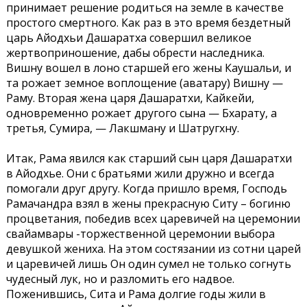
принимает решение родиться на земле в качестве
простого смертного. Как раз в это время бездетный
царь Айодхьи Дашаратха совершил великое
жертвоприношение, дабы обрести наследника.
Вишну вошел в лоно старшей его жены Каушальи, и
та рожает земное воплощение (аватару) Вишну —
Раму. Вторая жена царя Дашаратхи, Кайкейи,
одновременно рожает другого сына — Бхарату, а
третья, Сумира, — Лакшману и Шатругхну.
Итак, Рама явился как старший сын царя Дашаратхи
в Айодхье. Они с братьями жили дружно и всегда
помогали друг другу. Когда пришло время, Господь
Рамачандра взял в жены прекрасную Ситу – богиню
процветания, победив всех царевичей на церемонии
свайамвары -торжественной церемонии выбора
девушкой жениха. На этом состязании из сотни царей
и царевичей лишь Он один сумел не только согнуть
чудесный лук, но и разломить его надвое.
Поженившись, Сита и Рама долгие годы жили в