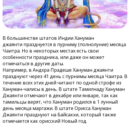
В большинстве штатов Индии Хануман
джаянти празднуется в пурниму (полнолуние) месяца
Чаитра. Но в некоторых местах есть свои
особенности праздника, или даже он может
отмечаться в другие даты.
Например, в Андхра Прадеше Хануман джаянти
празднуют через 41 день с пурнимы месяца Чаитра. В
течение всех этих дней читают по одной строфе из
Хануман-чалисы в день. В штате Тамилнаду Хануман
Джаянти отмечают в декабре или январе, так как
тамильцы верят, что Хануман родился в 1 лунный
день месяца маргажи. В штате Орисса Хануман
Джаянти празднуют на Байсакхи, который также
отмечается как орисский Новый год.