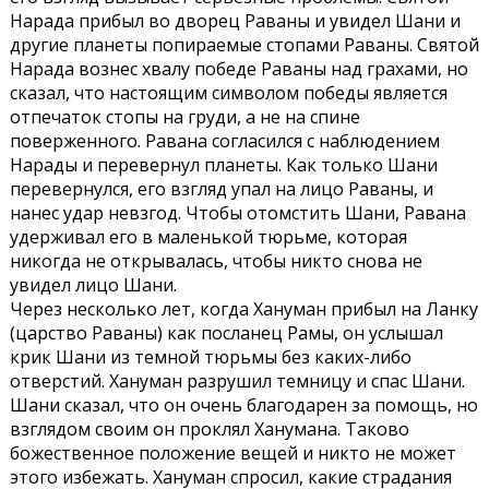
Нарада прибыл во дворец Раваны и увидел Шани и
другие планеты попираемые стопами Раваны. Святой
Нарада вознес хвалу победе Раваны над грахами, но
сказал, что настоящим символом победы является
отпечаток стопы на груди, а не на спине
поверженного. Равана согласился с наблюдением
Нарады и перевернул планеты. Как только Шани
перевернулся, его взгляд упал на лицо Раваны, и
нанес удар невзгод. Чтобы отомстить Шани, Равана
удерживал его в маленькой тюрьме, которая
никогда не открывалась, чтобы никто снова не
увидел лицо Шани.
Через несколько лет, когда Хануман прибыл на Ланку
(царство Раваны) как посланец Рамы, он услышал
крик Шани из темной тюрьмы без каких-либо
отверстий. Хануман разрушил темницу и спас Шани.
Шани сказал, что он очень благодарен за помощь, но
взглядом своим он проклял Ханумана. Таково
божественное положение вещей и никто не может
этого избежать. Хануман спросил, какие страдания