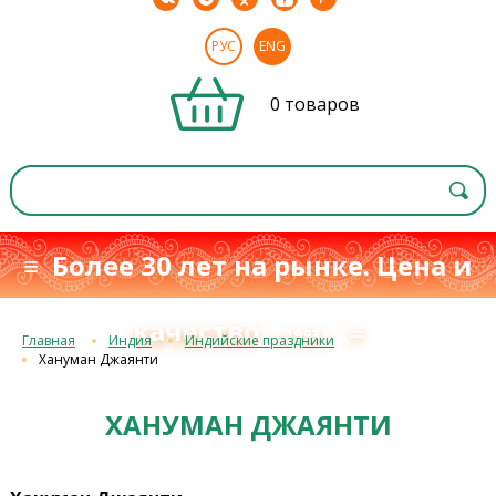
РУС
ENG
0 товаров
≡ Более 30 лет на рынке. Цена и
качество
≡
с 1993 г.
Главная
Индия
Индийские праздники
Хануман Джаянти
ХАНУМАН ДЖАЯНТИ