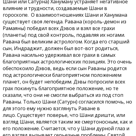
Шани или Сатурна) Хануману устраняет негативное
влияние и трудности, создаваемые Шани в
гороскопе. О взаимоотношениях Шани и Ханумана
существует своя легенда. Равана (король-демон из
Рамаяны) победил всех Дэвов и взял все грахи
(планеты) под свой контроль, подавляя их ногами.
Равана был великим астрологом. Когда его старший
сын, Индраджит, должен был вот-вот родиться,
Равана насильно удерживал все грахи в самых
благоприятных астрологических позициях. Это очень
обеспокоило Дэвов, ведь если сын Раваны родится
под астрологически благоприятном положением
планет, он будет непобедим. Дэвы попросили всех
грах покинуть благоприятное положение, но те
сказали, что они не смогли выбраться из под стоп
Раваны. Только Шани (Сатурн) согласился помочь, но
для этого ему нужно взглянуть Раване в
лицо. Существует поверье, что Шани дришти, или
взгляд Шани, является таким же смертоносным, как и
его положение. Считается, что у Шани дурной глаз и
его взгляд вызывает серьезные проблемы. Святой