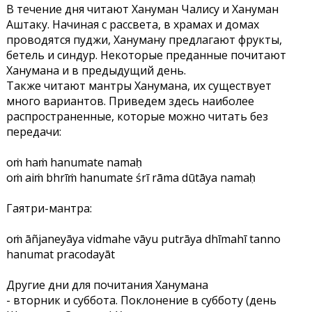
В течение дня читают Хануман Чалису и Хануман
Аштаку. Начиная с рассвета, в храмах и домах
проводятся пуджи, Хануману предлагают фрукты,
бетель и синдур. Некоторые преданные почитают
Ханумана и в предыдущий день.
Также читают мантры Ханумана, их существует
много вариантов. Приведем здесь наиболее
распространенные, которые можно читать без
передачи:
oṁ haṁ hanumate namaḥ
oṁ aiṁ bhrīṁ hanumate śrī rāma dūtāya namaḥ
Гаятри-мантра:
oṁ āñjaneyāya vidmahe vāyu putrāya dhīmahī tanno
hanumat pracodayāt
Другие дни для почитания Ханумана
- вторник и суббота. Поклонение в субботу (день