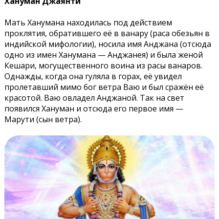
Хануман Джаянти
Мать Ханумана находилась под действием
проклятия, обратившего её в ванару (раса обезьян в
индийской мифологии), носила имя Анджана (отсюда
одно из имен Ханумана — Анджанея) и была женой
Кешари, могущественного воина из расы ванаров.
Однажды, когда она гуляла в горах, её увидел
пролетавший мимо бог ветра Ваю и был сражён её
красотой. Ваю овладел Анджаной. Так на свет
появился Хануман и отсюда его первое имя —
Марути (сын ветра).