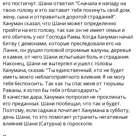
его постигнут. Шани ответил: “Сначала я нападу на
твою голову и это заставит тебя покинуть свой дом,
жену, сына и отправиться дорогой страданий”.
Хануман сказал, что Шани может определенно
прийти на его голову, так как он не имеет семьи и
его обитель у ног Господа Рамы. Когда Хануман начал
битву с демонами, которые преследовали его на
Ланке, он рушил головой огромные валуны, деревья
и камни, от чего Шани испытывал боль и страдания.
Наконец, Шани не вытерпел и ушел с головы
Ханумана, сказав: “Ты единственный, кто не будет
иметь моего неблагоприятного влияния. Я не могу
тебя беспокоить. Так как ты спас меня от тюрьмы
Раваны, я хотел бы тебя отблагодарить.“
В качестве дара, Хануман попросил не проклинать
его преданных. Шани пообещал, что так и будет.
Поэтому, если садхака почитает Ханумана в субботу,
день Шани, то это помогает устранить негативные
влияния Шани (Сатурна) в гороскопе.