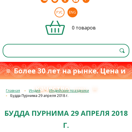
РУС
ENG
0 товаров
≡ Более 30 лет на рынке. Цена и
качество
≡
с 1993 г.
Главная
Индия
Индийские праздники
Будда Пурнима 29 апреля 2018 г.
БУДДА ПУРНИМА 29 АПРЕЛЯ 2018
Г.