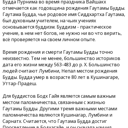
Будда Пурнима во время праздника Вайшакх
отмечается как годовщина рождения Гаутамы Будды.
Гаутама Будда, чье родовое имя Сиддхартха Гаутама,
был духовным учителем, на чьих учениях
основывается буддизм. Буддизм - практическое
учение, в нем нет богов, не нужно ни во что верить,
всё проверяется на своем личном опыте.
Время рождения и смерти Гаутамы Будды точно
неизвестно. Тем не менее, большинство историков
дата его жизни между 563-483 до р. Х. Большинство
людей считают Лумбини, Непал местом рождения
Будды. Будда умер в возрасте 80 лет в Кушинагаре,
Уттар-Прадеш.
Для буддистов Бодх Гайя является самым важным
местом паломничества, связанным с жизнью
Гаутамы Будды. Другими тремя важными местами
паломничества являются Кушинагар, Лумбини и
Сарнатх. Считается, что Гаутама Будда достиг
Просветление в Бодхагайе, и он сначала научил