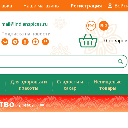
тавка
Наши магазины
Регистрация
Войт
mail@indianspices.ru
РУС
ENG
Подписка на новости
0 товаров
Для здоровья и
Сладости и
Непищевые
красоты
сахар
товары
ство
≡
с 1993 г.