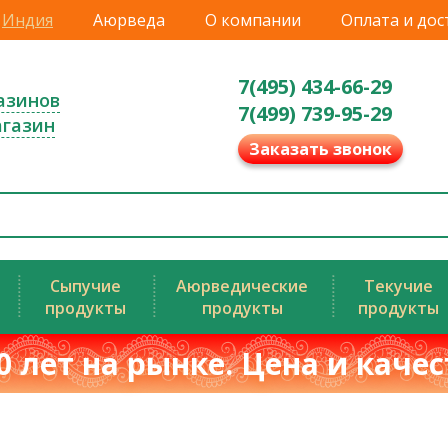
Индия
Аюрведа
О компании
Оплата и дос
7(495) 434-66-29
азинов
7(499) 739-95-29
агазин
Заказать звонок
Сыпучие
Аюрведические
Текучие
продукты
продукты
продукты
0 лет на рынке. Цена и каче