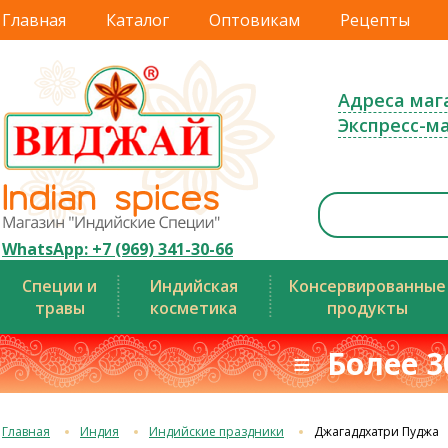
Главная
Каталог
Оптовикам
Рецепты
Адреса маг
Экспресс-м
WhatsApp: +7 (969) 341-30-66
Специи и
Индийская
Консервированные
травы
косметика
продукты
≡ Более 3
Главная
Индия
Индийские праздники
Джагаддхатри Пуджа