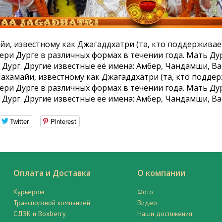
и, известному как Джагаддхатри (та, кто поддерживае
ери Дурге в различных формах в течении года. Мать Ду
 Дург. Другие известные её имена: Амбер, Чандамши, Ва
ахамайи, известному как Джагаддхатри (та, кто подде
ери Дурге в различных формах в течении года. Мать Ду
 Дург. Другие известные её имена: Амбер, Чандамши, Ваг
Twitter
Pinterest
Оплата и Доставка
О компании
Курьером
Фото
Транспортной компанией
Видео
СДЭК и Boxberry
Наши достижения