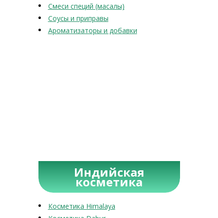
Смеси специй (масалы)
Соусы и приправы
Ароматизаторы и добавки
Индийская
косметика
Косметика Himalaya