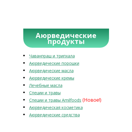
Аюрведические
продукты
Чаванпраш и трипхала
Аюрведические порошки
Аюрведические масла
Аюрведические кремы
Лечебные масла
Специи и травы
(Новое!)
Специи и травы Amilfoods
Аюрведическая косметика
Аюрведические средства