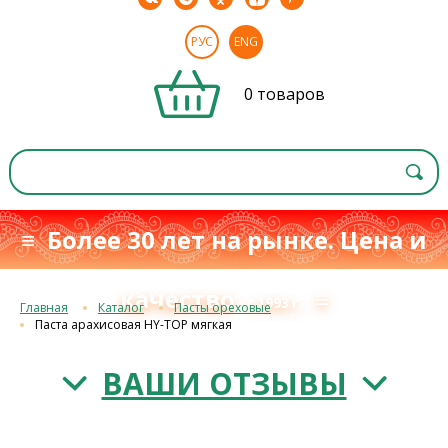
РУС
ENG
0 товаров
≡ Более 30 лет на рынке. Цена и
качество
≡
с 1993 г.
Главная
Каталог
Пасты ореховые
Паста арахисовая HY-TOP мягкая
ВАШИ ОТЗЫВЫ