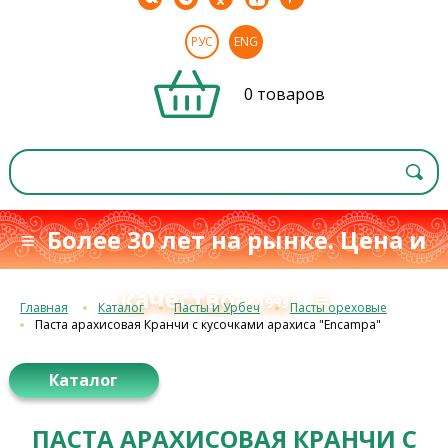
РУС
ENG
0 товаров
≡ Более 30 лет на рынке. Цена и
качество
≡
с 1993 г.
Главная
Каталог
Пасты и Урбеч
Пасты ореховые
Паста арахисовая Кранчи с кусочками арахиса "Encampa"
Каталог
ПАСТА АРАХИСОВАЯ КРАНЧИ С