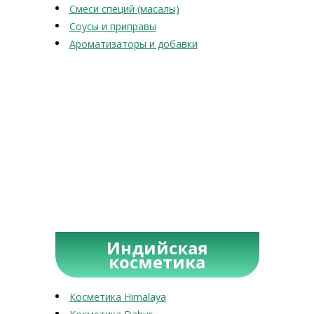
Смеси специй (масалы)
Соусы и приправы
Ароматизаторы и добавки
Индийская
косметика
Косметика Himalaya