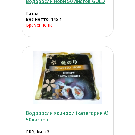
Водоросли нори 50 листов GOLD
Китай
Вес нетто: 145 г
Временно нет
Водоросли якинори (категория А)
50листов...
PRB, Китай