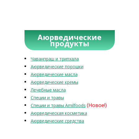
Аюрведические
продукты
Чаванпраш и трипхала
Аюрведические порошки
Аюрведические масла
Аюрведические кремы
Лечебные масла
Специи и травы
(Новое!)
Специи и травы Amilfoods
Аюрведическая косметика
Аюрведические средства