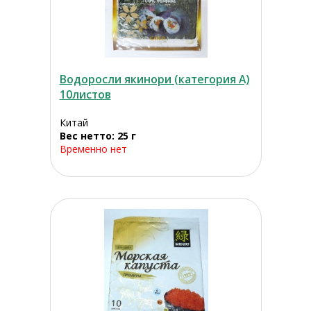
Водоросли якинори (категория А)
10листов
Китай
Вес нетто: 25 г
Временно нет