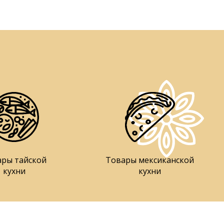
ары тайской
Товары мексиканской
кухни
кухни