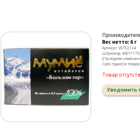
Производитель:
Вес нетто: 6 г
Артикул: VET02134
Штрихкод: 46071173
(Последнее изменени
Срок годности товара
Товар отсутст
Уведомить 