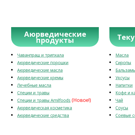
Аюрведические
Тек
продукты
Чаванпраш и трипхала
Масла
Аюрведические порошки
Сиропы
Аюрведические масла
Бальзам
Аюрведические кремы
Уксусы
Лечебные масла
Напитки
Специи и травы
Кофе и к
(Новое!)
Специи и травы Amilfoods
Чай
Аюрведическая косметика
Соусы
Аюрведические средства
Соевые с