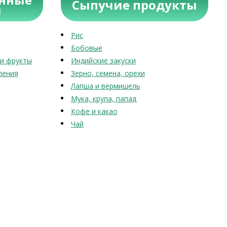
Сыпучие продукты
ы
Рис
Бобовые
и фрукты
Индийские закуски
ления
Зерно, семена, орехи
Лапша и вермишель
Мука, крупа, папад
Кофе и какао
Чай