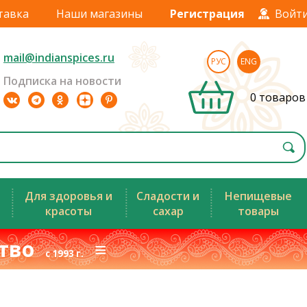
тавка
Наши магазины
Регистрация
Войт
mail@indianspices.ru
РУС
ENG
Подписка на новости
0 товаров
Для здоровья и
Сладости и
Непищевые
красоты
сахар
товары
ство
≡
с 1993 г.