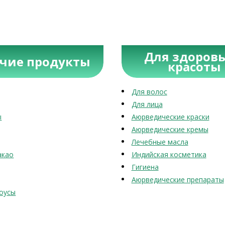
Для здоровь
учие продукты
красоты
Для волос
Для лица
ы
Аюрведические краски
Аюрведические кремы
Лечебные масла
акао
Индийская косметика
Гигиена
Аюрведические препараты
оусы