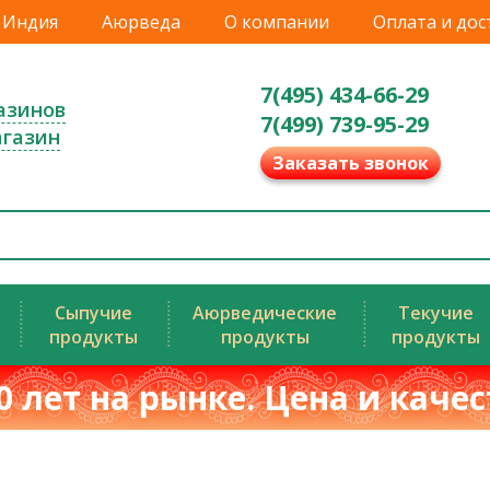
Индия
Аюрведа
О компании
Оплата и дос
7(495) 434-66-29
азинов
7(499) 739-95-29
агазин
Заказать звонок
Сыпучие
Аюрведические
Текучие
продукты
продукты
продукты
0 лет на рынке. Цена и каче