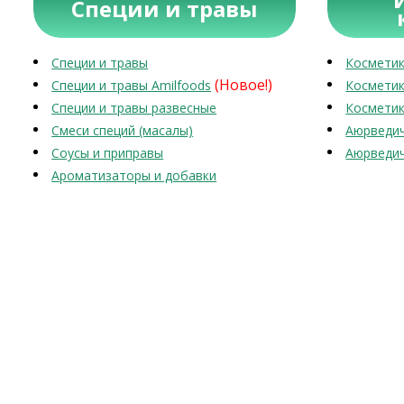
Специи и травы
Специи и травы
Косметик
(Новое!)
Специи и травы Amilfoods
Косметик
Специи и травы развесные
Косметик
Смеси специй (масалы)
Аюрведич
Соусы и приправы
Аюрведич
Ароматизаторы и добавки