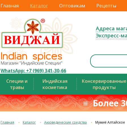
Главная
Каталог
Оптовикам
Рецепты
Адреса маг
Экспресс-м
WhatsApp: +7 (969) 341-30-66
Специи и
Индийская
Консервированные
травы
косметика
продукты
≡ Более 3
Главная
Каталог
Аюрведические средства
Мумиё Алтайское