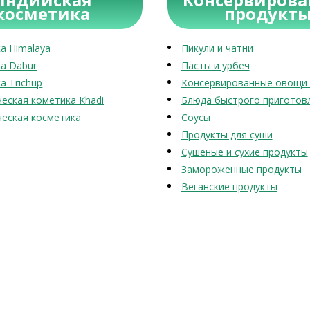
косметика
продукт
а Himalaya
Пикули и чатни
а Dabur
Пасты и урбеч
а Trichup
Консервированные овощи 
еская кометика Khadi
Блюда быстрого приготов
еская косметика
Соусы
Продукты для суши
Сушеные и сухие продукты
Замороженные продукты
Веганские продукты