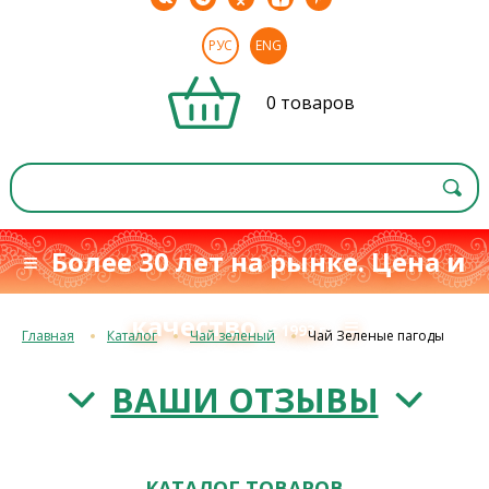
РУС
ENG
0 товаров
≡ Более 30 лет на рынке. Цена и
качество
≡
с 1993 г.
Главная
Каталог
Чай зеленый
Чай Зеленые пагоды
ВАШИ ОТЗЫВЫ
КАТАЛОГ ТОВАРОВ