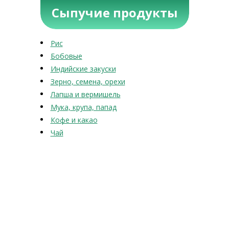
Сыпучие продукты
Рис
Бобовые
Индийские закуски
Зерно, семена, орехи
Лапша и вермишель
Мука, крупа, папад
Кофе и какао
Чай