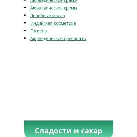
Аюрведические краски
Аюрведические кремы
Лечебные масла
Индийская косметика
Гигиена
Аюрведические препараты
Сладости и сахар