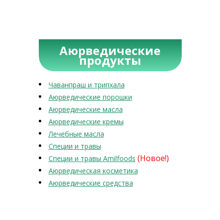
Аюрведические
продукты
Чаванпраш и трипхала
Аюрведические порошки
Аюрведические масла
Аюрведические кремы
Лечебные масла
Специи и травы
(Новое!)
Специи и травы Amilfoods
Аюрведическая косметика
Аюрведические средства