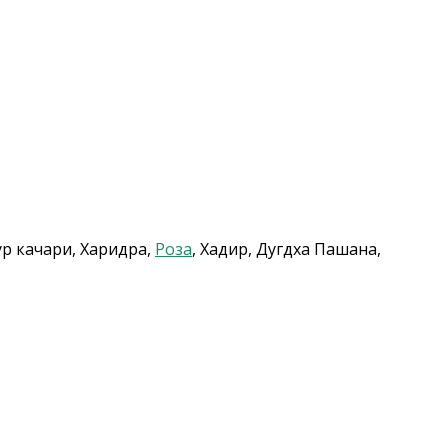
ур качари, Харидра,
Роза
, Хадир, Дугдха Пашана,