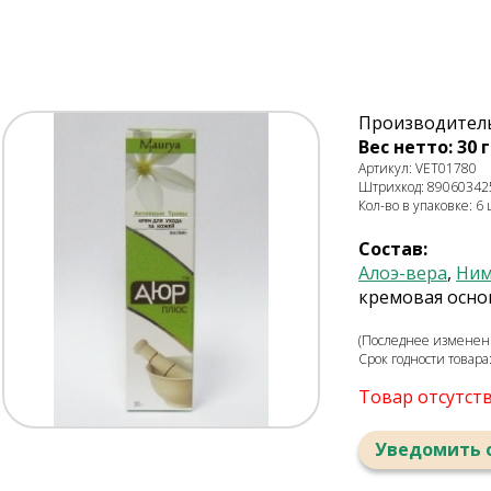
Производитель:
Вес нетто: 30 г
Артикул: VET01780
Штрихкод: 89060342
Кол-во в упаковке: 6 
Состав:
Алоэ-вера
,
Ни
кремовая осно
(Последнее изменени
Срок годности товара
Товар отсутст
Уведомить 