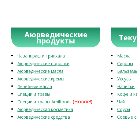
Аюрведические
Тек
продукты
Чаванпраш и трипхала
Масла
Аюрведические порошки
Сиропы
Аюрведические масла
Бальзам
Аюрведические кремы
Уксусы
Лечебные масла
Напитки
Специи и травы
Кофе и к
(Новое!)
Специи и травы Amilfoods
Чай
Аюрведическая косметика
Соусы
Аюрведические средства
Соевые с