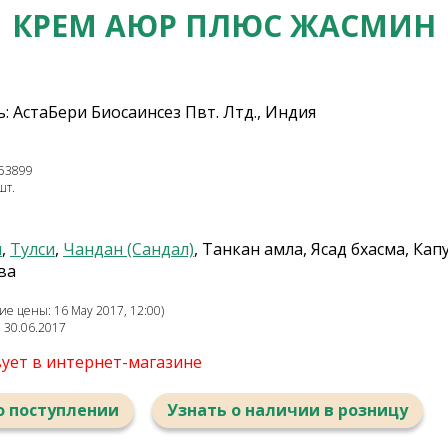
КРЕМ АЮР ПЛЮС ЖАСМИН
 АстаБери Биосаинсез Пвт. Лтд., Индия
53899
шт.
м
,
Тулси
,
Чандан (Сандал)
, Танкан амла, Ясад бхасма, Кап
ва
е цены: 16 May 2017, 12:00)
: 30.06.2017
вует в интернет-магазине
о поступлении
Узнать о наличии в розницу