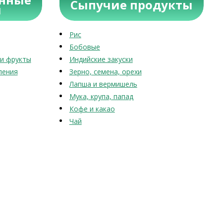
Сыпучие продукты
ы
Рис
Бобовые
и фрукты
Индийские закуски
ления
Зерно, семена, орехи
Лапша и вермишель
Мука, крупа, папад
Кофе и какао
Чай