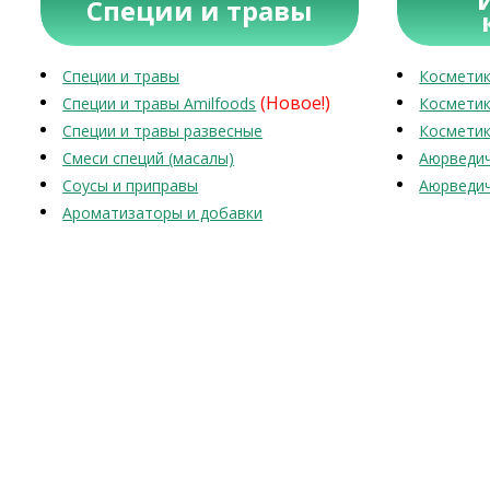
Специи и травы
Специи и травы
Косметик
(Новое!)
Специи и травы Amilfoods
Косметик
Специи и травы развесные
Косметик
Смеси специй (масалы)
Аюрведич
Соусы и приправы
Аюрведич
Ароматизаторы и добавки