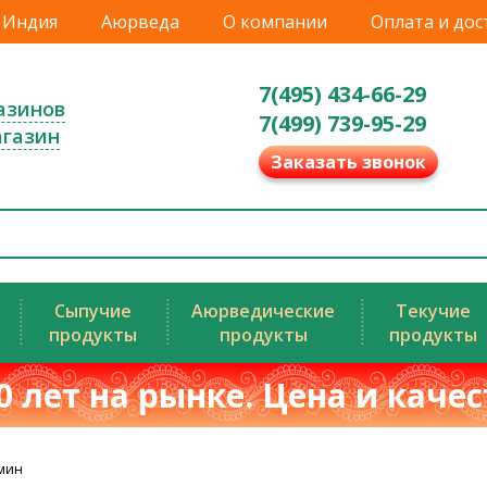
Индия
Аюрведа
О компании
Оплата и дос
7(495) 434-66-29
азинов
7(499) 739-95-29
агазин
Заказать звонок
Сыпучие
Аюрведические
Текучие
продукты
продукты
продукты
0 лет на рынке. Цена и каче
мин