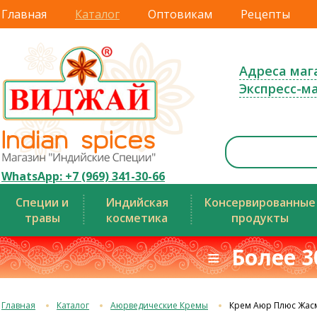
Главная
Каталог
Оптовикам
Рецепты
Адреса маг
Экспресс-м
WhatsApp: +7 (969) 341-30-66
Специи и
Индийская
Консервированные
травы
косметика
продукты
≡ Более 3
Главная
Каталог
Аюрведические Кремы
Крем Аюр Плюс Жас