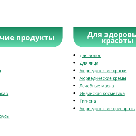
Для здоровь
учие продукты
красоты
Для волос
Для лица
ы
Аюрведические краски
Аюрведические кремы
Лечебные масла
акао
Индийская косметика
Гигиена
Аюрведические препараты
оусы