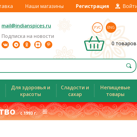
тавка
Наши магазины
Регистрация
Войт
mail@indianspices.ru
РУС
ENG
Подписка на новости
0 товаров
Для здоровья и
Сладости и
Непищевые
красоты
сахар
товары
ство
≡
с 1993 г.