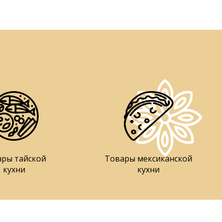
ары тайской
Товары мексиканской
кухни
кухни