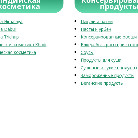
косметика
продукт
а Himalaya
Пикули и чатни
а Dabur
Пасты и урбеч
а Trichup
Консервированные овощи 
еская кометика Khadi
Блюда быстрого приготов
еская косметика
Соусы
Продукты для суши
Сушеные и сухие продукты
Замороженные продукты
Веганские продукты