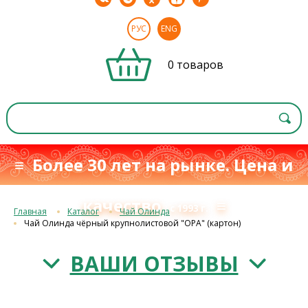
РУС
ENG
0 товаров
≡ Более 30 лет на рынке. Цена и
качество
≡
с 1993 г.
Главная
Каталог
Чай Олинда
Чай Олинда чёрный крупнолистовой "ОРА" (картон)
ВАШИ ОТЗЫВЫ