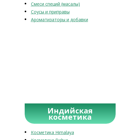
Смеси специй (масалы)
Соусы и приправы
Ароматизаторы и добавки
Индийская
косметика
Косметика Himalaya