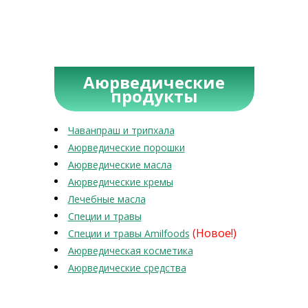
Аюрведические
продукты
Чаванпраш и трипхала
Аюрведические порошки
Аюрведические масла
Аюрведические кремы
Лечебные масла
Специи и травы
(Новое!)
Специи и травы Amilfoods
Аюрведическая косметика
Аюрведические средства