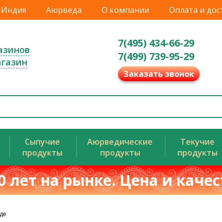
Индия
Аюрведа
О компании
Оплата и дос
7(495) 434-66-29
азинов
7(499) 739-95-29
агазин
Заказать звонок
Сыпучие
Аюрведические
Текучие
продукты
продукты
продукты
0 лет на рынке. Цена и каче
де