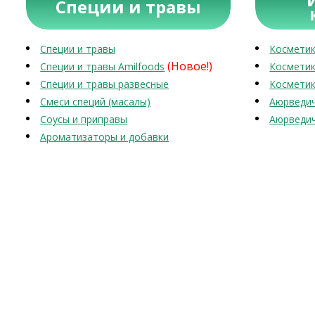
Специи и травы
Специи и травы
Косметик
(Новое!)
Специи и травы Amilfoods
Косметик
Специи и травы развесные
Косметик
Смеси специй (масалы)
Аюрведич
Соусы и приправы
Аюрведич
Ароматизаторы и добавки