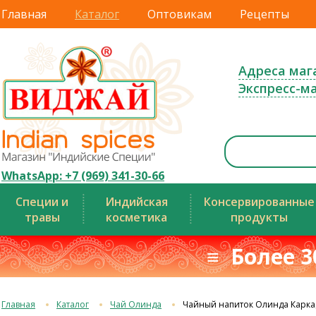
Главная
Каталог
Оптовикам
Рецепты
Адреса маг
Экспресс-м
WhatsApp: +7 (969) 341-30-66
Специи и
Индийская
Консервированные
травы
косметика
продукты
≡ Более 3
Главная
Каталог
Чай Олинда
Чайный напиток Олинда Карка