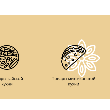
ары тайской
Товары мексиканской
кухни
кухни