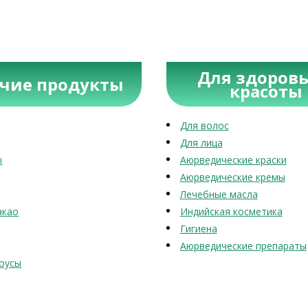
Для здоровь
учие продукты
красоты
Для волос
Для лица
ы
Аюрведические краски
Аюрведические кремы
Лечебные масла
акао
Индийская косметика
Гигиена
Аюрведические препараты
оусы