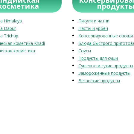
косметика
продукт
а Himalaya
Пикули и чатни
а Dabur
Пасты и урбеч
а Trichup
Консервированные овощи 
еская кометика Khadi
Блюда быстрого приготов
еская косметика
Соусы
Продукты для суши
Сушеные и сухие продукты
Замороженные продукты
Веганские продукты