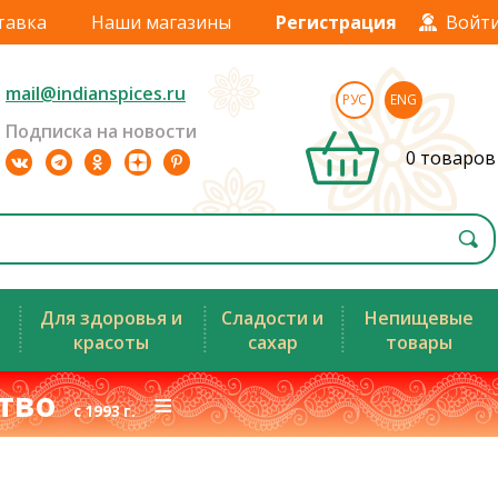
тавка
Наши магазины
Регистрация
Войт
mail@indianspices.ru
РУС
ENG
Подписка на новости
0 товаров
Для здоровья и
Сладости и
Непищевые
красоты
сахар
товары
ство
≡
с 1993 г.