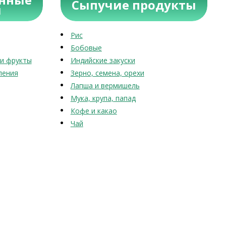
Сыпучие продукты
ы
Рис
Бобовые
и фрукты
Индийские закуски
ления
Зерно, семена, орехи
Лапша и вермишель
Мука, крупа, папад
Кофе и какао
Чай