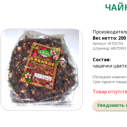
ЧАЙ
Производитель
Вес нетто: 200 
Артикул: VET00793
Штрихкод: 46070993
Состав:
чашечки цветк
(Последнее изменени
Срок годности товара
Товар отсутст
Уведомить 