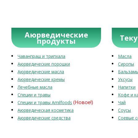
Аюрведические
Тек
продукты
Чаванпраш и трипхала
Масла
Аюрведические порошки
Сиропы
Аюрведические масла
Бальзам
Аюрведические кремы
Уксусы
Лечебные масла
Напитки
Специи и травы
Кофе и к
(Новое!)
Специи и травы Amilfoods
Чай
Аюрведическая косметика
Соусы
Аюрведические средства
Соевые с