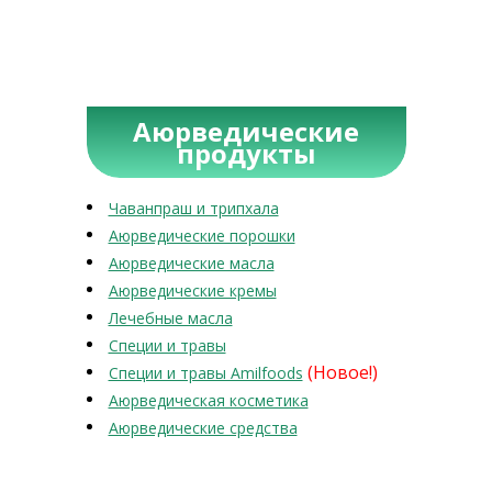
Аюрведические
продукты
Чаванпраш и трипхала
Аюрведические порошки
Аюрведические масла
Аюрведические кремы
Лечебные масла
Специи и травы
(Новое!)
Специи и травы Amilfoods
Аюрведическая косметика
Аюрведические средства