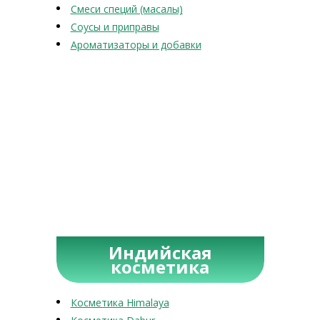
Смеси специй (масалы)
Соусы и приправы
Ароматизаторы и добавки
Индийская
косметика
Косметика Himalaya