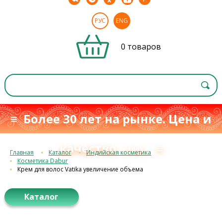
РУС
ENG
0 товаров
≡ Более 30 лет на рынке. Цена и
качество
≡
с 1993 г.
Главная
Каталог
Индийская косметика
Косметика Dabur
Крем для волос Vatika увеличение объема
Каталог