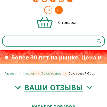
РУС
ENG
0 товаров
≡ Более 30 лет на рынке. Цена и
качество
≡
с 1993 г.
Главная
Каталог
Соусы соевые
Соус соевый Обок
ВАШИ ОТЗЫВЫ
КАТАЛОГ ТОВАРОВ