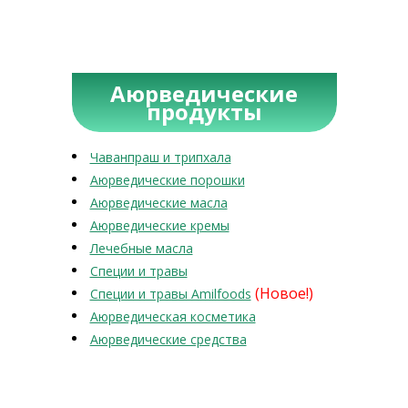
Аюрведические
продукты
Чаванпраш и трипхала
Аюрведические порошки
Аюрведические масла
Аюрведические кремы
Лечебные масла
Специи и травы
(Новое!)
Специи и травы Amilfoods
Аюрведическая косметика
Аюрведические средства