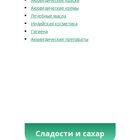
Аюрведические краски
Аюрведические кремы
Лечебные масла
Индийская косметика
Гигиена
Аюрведические препараты
Сладости и сахар