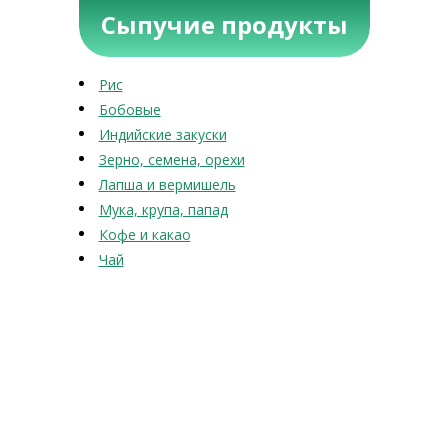
Сыпучие продукты
Рис
Бобовые
Индийские закуски
Зерно, семена, орехи
Лапша и вермишель
Мука, крупа, папад
Кофе и какао
Чай