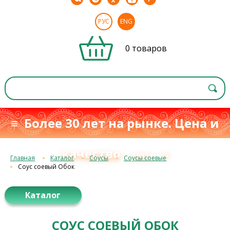
РУС
ENG
0 товаров
≡ Более 30 лет на рынке. Цена и
качество
≡
с 1993 г.
Главная
Каталог
Соусы
Соусы соевые
Соус соевый Обок
Каталог
СОУС СОЕВЫЙ ОБОК