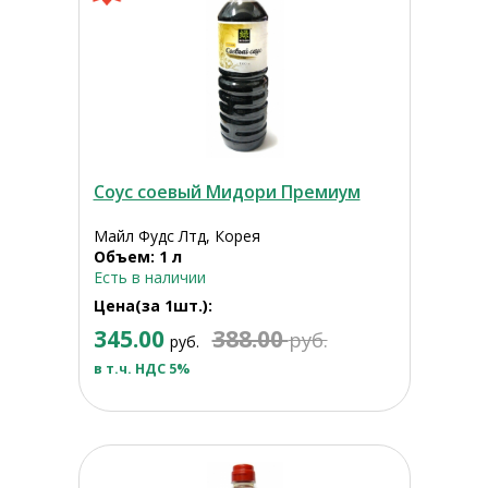
Соус соевый Мидори Премиум
Майл Фудс Лтд, Корея
Объем: 1 л
Есть в наличии
Цена(за 1шт.):
345.00
388.00
руб.
руб.
в т.ч. НДС 5%