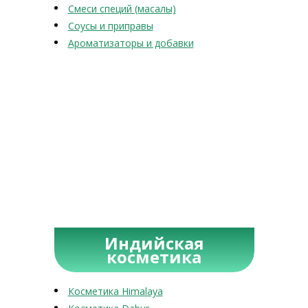
Смеси специй (масалы)
Соусы и приправы
Ароматизаторы и добавки
Индийская
косметика
Косметика Himalaya