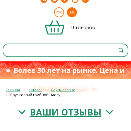
РУС
ENG
0 товаров
≡ Более 30 лет на рынке. Цена и
качество
≡
с 1993 г.
Главная
Каталог
Соусы соевые
Соус соевый грибной Haday
ВАШИ ОТЗЫВЫ