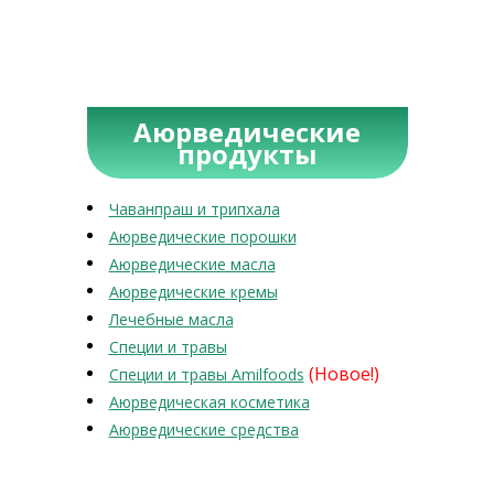
Аюрведические
продукты
Чаванпраш и трипхала
Аюрведические порошки
Аюрведические масла
Аюрведические кремы
Лечебные масла
Специи и травы
(Новое!)
Специи и травы Amilfoods
Аюрведическая косметика
Аюрведические средства