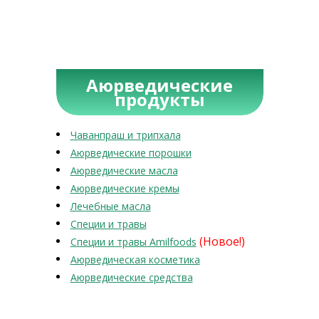
Аюрведические
продукты
Чаванпраш и трипхала
Аюрведические порошки
Аюрведические масла
Аюрведические кремы
Лечебные масла
Специи и травы
(Новое!)
Специи и травы Amilfoods
Аюрведическая косметика
Аюрведические средства