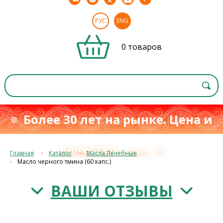
РУС
ENG
0 товаров
≡ Более 30 лет на рынке. Цена и
качество
≡
с 1993 г.
Главная
Каталог
Масла Лечебные
Масло черного тмина (60 капс.)
ВАШИ ОТЗЫВЫ