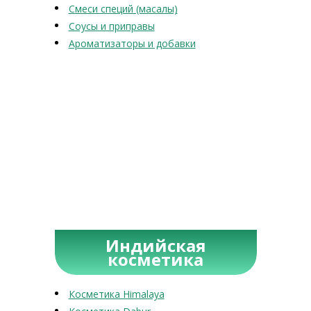
Смеси специй (масалы)
Соусы и приправы
Ароматизаторы и добавки
Индийская
косметика
Косметика Himalaya