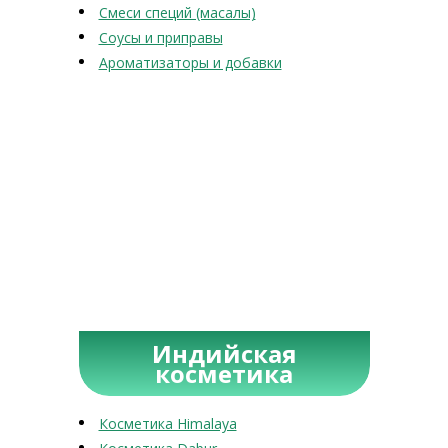
Смеси специй (масалы)
Соусы и приправы
Ароматизаторы и добавки
Индийская
косметика
Косметика Himalaya