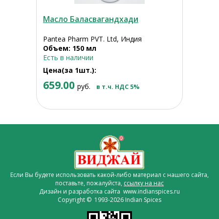
Масло Баласвагандхади
Pantea Pharm PVT. Ltd, Индия
Объем: 150 мл
Есть в наличии
Цена(за 1шт.):
659.00
руб.
в т.ч. НДС 5%
Если Вы будете использовать какой-либо материал с нашего сайта,
поставьте, пожалуйста,
ссылку на нас
Дизайн и разработка сайта www.indianspices.ru
Copyright © 1993-2026 Indian Spices