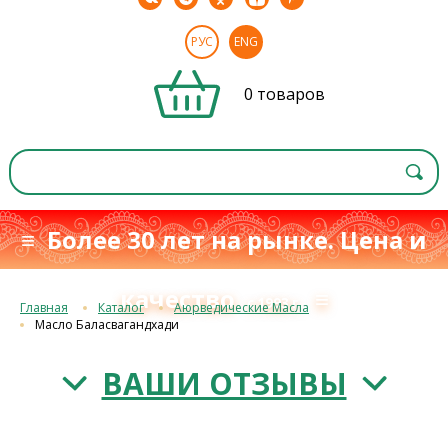
РУС
ENG
0 товаров
≡ Более 30 лет на рынке. Цена и
качество
≡
с 1993 г.
Главная
Каталог
Аюрведические Масла
Масло Баласвагандхади
ВАШИ ОТЗЫВЫ