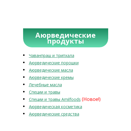
Аюрведические
продукты
Чаванпраш и трипхала
Аюрведические порошки
Аюрведические масла
Аюрведические кремы
Лечебные масла
Специи и травы
(Новое!)
Специи и травы Amilfoods
Аюрведическая косметика
Аюрведические средства