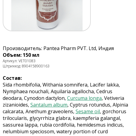
Производитель: Pantea Pharm PVT. Ltd, Индия
Объем: 150 мл
Артикул: VET01083
Штрихкод: 8904158900163
Состав:
Sida rhombifolia, Withania somnifera, Lacifer lakka,
Nymphaea nouchali, Aquilaria agallocha, Cedrus
deodara, Cynodon dactylon,
Curcuma longa
, Vetiveria
zizanioides,
Santalum album
, Cyptrus rotundus, Alpinia
calcarata, Anethum graveolens,
Sesame oil
, gorchorus
trilocularis, glycyrrhiza glabra, kaempferia galangal,
sassurea lappa, rubia cordifolia, hemidesmus indicus,
nelumbium speciosom, watery portion of curd