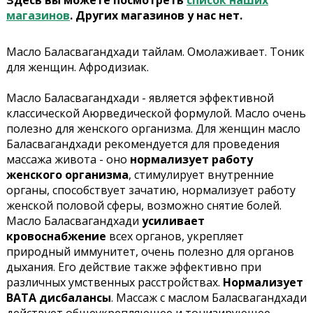
Здесь вы можете посмотреть
список наших
магазинов
. Других магазинов у нас нет.
Масло Баласвагандхади тайлам. Омолаживает. Тоник
для женщин. Афродизиак.
Масло Баласвагандхади - является эффективной
классической Аюрведической формулой. Масло очень
полезно для женского организма. Для женщин масло
Баласвагандхади рекомендуется для проведения
массажа живота - оно
нормализует работу
женского организма
, стимулирует внутренние
органы, способствует зачатию, нормализует работу
женской половой сферы, возможно снятие болей.
Масло Баласвагандхади
усиливает
кровоснабжение
всех органов, укрепляет
природный иммунитет, очень полезно для органов
дыхания. Его действие также эффективно при
различных умственных расстройствах.
Нормализует
ВАТА дисбалансы
. Массаж с маслом Баласвагандхади