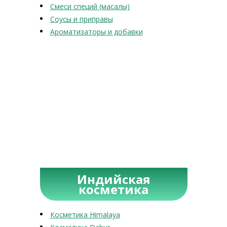
Смеси специй (масалы)
Соусы и приправы
Ароматизаторы и добавки
Индийская
косметика
Косметика Himalaya