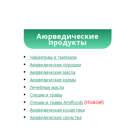
Аюрведические
продукты
Чаванпраш и трипхала
Аюрведические порошки
Аюрведические масла
Аюрведические кремы
Лечебные масла
Специи и травы
(Новое!)
Специи и травы Amilfoods
Аюрведическая косметика
Аюрведические средства