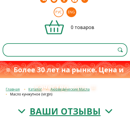
РУС
ENG
0 товаров
≡ Более 30 лет на рынке. Цена и
качество
≡
с 1993 г.
Главная
Каталог
Аюрведические Масла
Масло кунжутное (virgin)
ВАШИ ОТЗЫВЫ