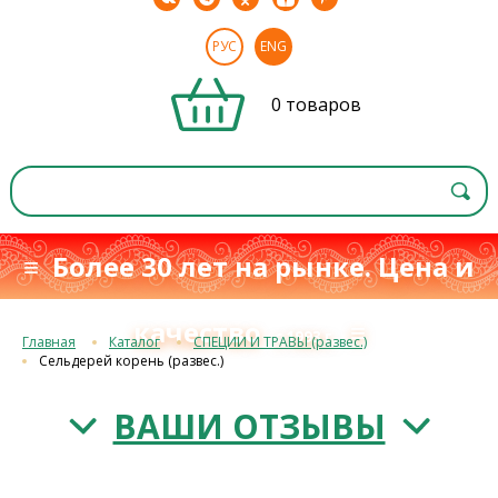
РУС
ENG
0 товаров
≡ Более 30 лет на рынке. Цена и
качество
≡
с 1993 г.
Главная
Каталог
СПЕЦИИ И ТРАВЫ (развес.)
Сельдерей корень (развес.)
ВАШИ ОТЗЫВЫ