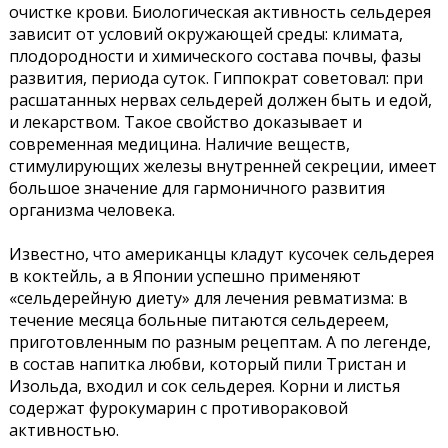
очистке крови. Биологическая активность сельдерея
зависит от условий окружающей среды: климата,
плодородности и химического состава почвы, фазы
развития, периода суток. Гиппократ советовал: при
расшатанных нервах сельдерей должен быть и едой,
и лекарством. Такое свойство доказывает и
современная медицина. Наличие веществ,
стимулирующих железы внутренней секреции, имеет
большое значение для гармоничного развития
организма человека.
Известно, что американцы кладут кусочек сельдерея
в коктейль, а в Японии успешно применяют
«сельдерейную диету» для лечения ревматизма: в
течение месяца больные питаются сельдереем,
приготовленным по разным рецептам. А по легенде,
в состав напитка любви, который пили Тристан и
Изольда, входил и сок сельдерея. Корни и листья
содержат фурокумарин с противораковой
активностью.