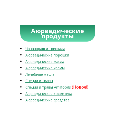
Аюрведические
продукты
Чаванпраш и трипхала
Аюрведические порошки
Аюрведические масла
Аюрведические кремы
Лечебные масла
Специи и травы
(Новое!)
Специи и травы Amilfoods
Аюрведическая косметика
Аюрведические средства