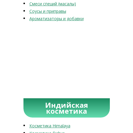
Смеси специй (масалы)
Соусы и приправы
Ароматизаторы и добавки
Индийская
косметика
Косметика Himalaya