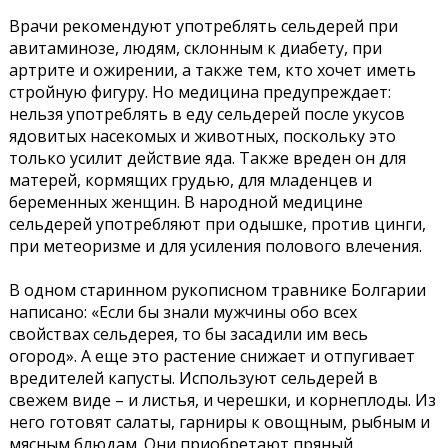
Врачи рекомендуют употреблять сельдерей при
авитаминозе, людям, склонным к диабету, при
артрите и ожирении, а также тем, кто хочет иметь
стройную фигуру. Но медицина предупреждает:
нельзя употреблять в еду сельдерей после укусов
ядовитых насекомых и животных, поскольку это
только усилит действие яда. Также вреден он для
матерей, кормящих грудью, для младенцев и
беременных женщин. В народной медицине
сельдерей употребляют при одышке, против цинги,
при метеоризме и для усиления полового влечения.
В одном старинном рукописном травнике Болгарии
написано: «Если бы знали мужчины обо всех
свойствах сельдерея, то бы засадили им весь
огород». А еще это растение снижает и отпугивает
вредителей капусты. Используют сельдерей в
свежем виде – и листья, и черешки, и корнеплоды. Из
него готовят салаты, гарниры к овощным, рыбным и
мясным блюдам. Они приобретают пряный,