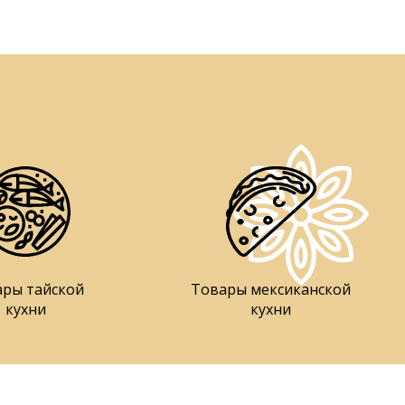
ары тайской
Товары мексиканской
кухни
кухни