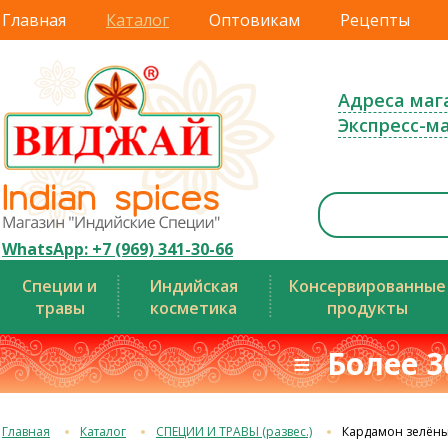
Главная
Каталог
Оптовикам
Рецепты
Адреса маг
Экспресс-м
WhatsApp: +7 (969) 341-30-66
Специи и
Индийская
Консервированные
травы
косметика
продукты
≡ Более 3
Главная
Каталог
СПЕЦИИ И ТРАВЫ (развес.)
Кардамон зелёны