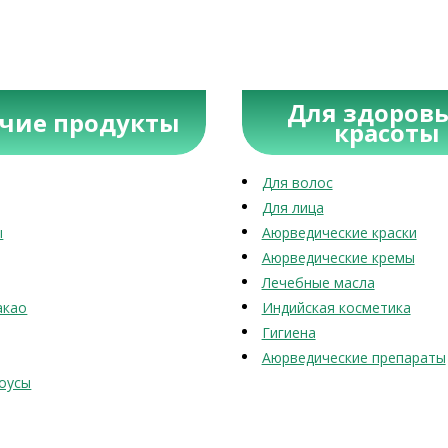
Для здоровь
учие продукты
красоты
Для волос
Для лица
ы
Аюрведические краски
Аюрведические кремы
Лечебные масла
акао
Индийская косметика
Гигиена
Аюрведические препараты
оусы