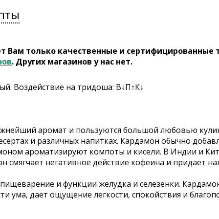
пты
ет Вам только качественные и сертифицированные 
нов
. Других магазинов у нас нет.
рый. Воздействие на тридоша: В↓П↑К↓
ежнейший аромат и пользуются большой любовью кулин
десертах и различных напитках. Кардамон обычно добав
моном ароматизируют компоты и кисели. В Индии и Кита
он смягчает негативное действие кофеина и придает на
пищеварение и функции желудка и селезенки. Кардамон,
сти ума, дает ощущение легкости, спокойствия и благоп