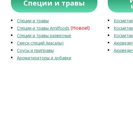
Специи и травы
Специи и травы
Косметик
(Новое!)
Специи и травы Amilfoods
Косметик
Специи и травы развесные
Косметик
Смеси специй (масалы)
Аюрведич
Соусы и приправы
Аюрведич
Ароматизаторы и добавки