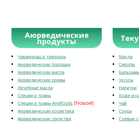
Аюрведические
Тек
продукты
Чаванпраш и трипхала
Масла
Аюрведические порошки
Сиропы
Аюрведические масла
Бальзам
Аюрведические кремы
Уксусы
Лечебные масла
Напитки
Специи и травы
Кофе и к
(Новое!)
Специи и травы Amilfoods
Чай
Аюрведическая косметика
Соусы
Аюрведические средства
Соевые с