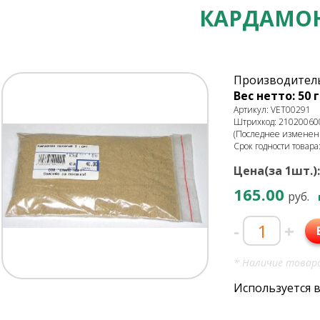
КАРДАМОН
Производитель
Вес нетто: 50 г
Артикул: VET00291
Штрихкод: 21020060
(Последнее изменени
Срок годности товара
Цена(за 1шт.):
165.00
руб.
-
+
* Наличие товара
Используется 