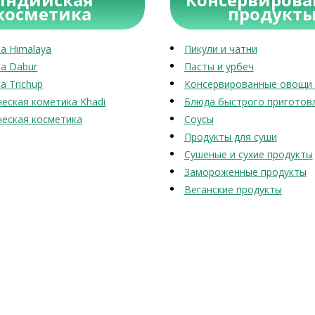
косметика
продукт
а Himalaya
Пикули и чатни
а Dabur
Пасты и урбеч
а Trichup
Консервированные овощи 
еская кометика Khadi
Блюда быстрого приготов
еская косметика
Соусы
Продукты для суши
Сушеные и сухие продукты
Замороженные продукты
Веганские продукты