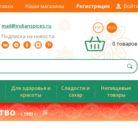
тавка
Наши магазины
Регистрация
Войт
mail@indianspices.ru
РУС
ENG
Подписка на новости
0 товаров
Для здоровья и
Сладости и
Непищевые
красоты
сахар
товары
ство
≡
с 1993 г.