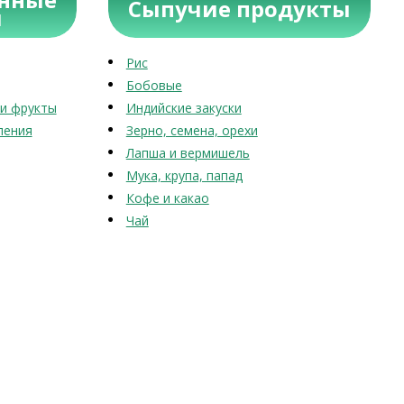
Сыпучие продукты
ы
Рис
Бобовые
и фрукты
Индийские закуски
ления
Зерно, семена, орехи
Лапша и вермишель
Мука, крупа, папад
Кофе и какао
Чай