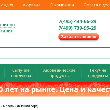
Индия
Аюрведа
О компании
Оплата и дос
7(495) 434-66-29
азинов
7(499) 739-95-29
агазин
Заказать звонок
Сыпучие
Аюрведические
Текучие
продукты
продукты
продукты
0 лет на рынке. Цена и каче
й молотый (высший сорт)