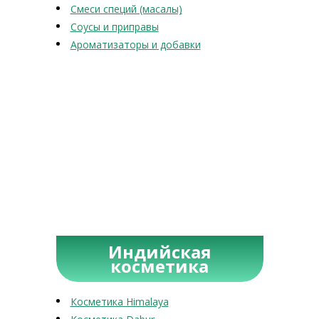
Смеси специй (масалы)
Соусы и приправы
Ароматизаторы и добавки
Индийская
косметика
Косметика Himalaya