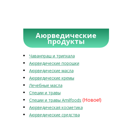
Аюрведические
продукты
Чаванпраш и трипхала
Аюрведические порошки
Аюрведические масла
Аюрведические кремы
Лечебные масла
Специи и травы
(Новое!)
Специи и травы Amilfoods
Аюрведическая косметика
Аюрведические средства