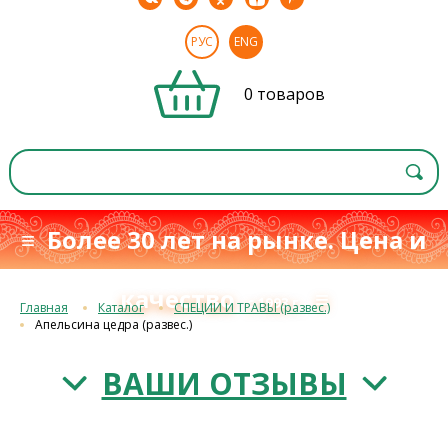
РУС
ENG
0 товаров
≡ Более 30 лет на рынке. Цена и
качество
≡
с 1993 г.
Главная
Каталог
СПЕЦИИ И ТРАВЫ (развес.)
Апельсина цедра (развес.)
ВАШИ ОТЗЫВЫ