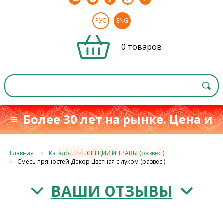
РУС
ENG
0 товаров
≡ Более 30 лет на рынке. Цена и
качество
≡
с 1993 г.
Главная
Каталог
СПЕЦИИ И ТРАВЫ (развес.)
Смесь пряностей Декор Цветная с луком (развес.)
ВАШИ ОТЗЫВЫ