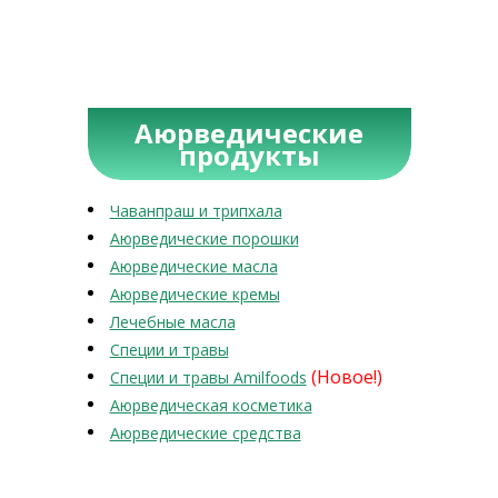
Аюрведические
продукты
Чаванпраш и трипхала
Аюрведические порошки
Аюрведические масла
Аюрведические кремы
Лечебные масла
Специи и травы
(Новое!)
Специи и травы Amilfoods
Аюрведическая косметика
Аюрведические средства