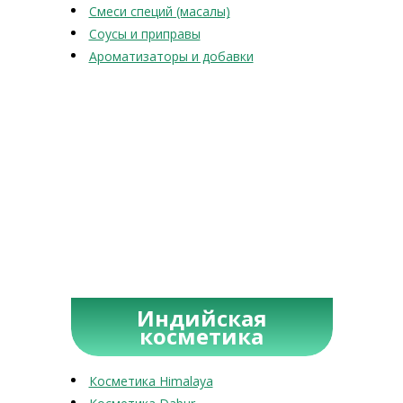
Смеси специй (масалы)
Соусы и приправы
Ароматизаторы и добавки
Индийская
косметика
Косметика Himalaya