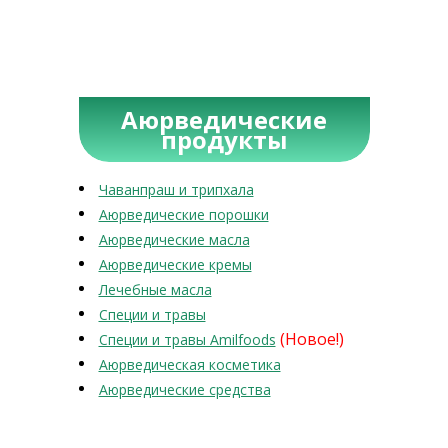
Аюрведические
продукты
Чаванпраш и трипхала
Аюрведические порошки
Аюрведические масла
Аюрведические кремы
Лечебные масла
Специи и травы
(Новое!)
Специи и травы Amilfoods
Аюрведическая косметика
Аюрведические средства