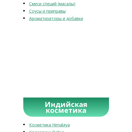
Смеси специй (масалы)
Соусы и приправы
Ароматизаторы и добавки
Индийская
косметика
Косметика Himalaya