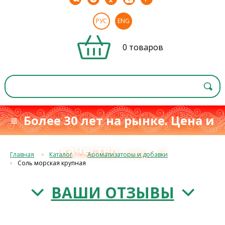
РУС
ENG
0 товаров
≡ Более 30 лет на рынке. Цена и
качество
≡
с 1993 г.
Главная
Каталог
Ароматизаторы и добавки
Соль морская крупная
ВАШИ ОТЗЫВЫ