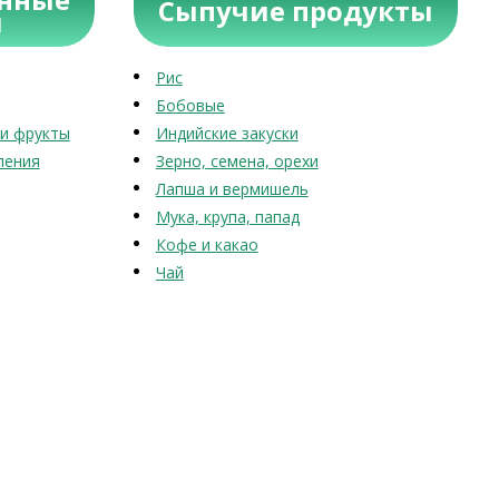
Сыпучие продукты
ы
Рис
Бобовые
и фрукты
Индийские закуски
ления
Зерно, семена, орехи
Лапша и вермишель
Мука, крупа, папад
Кофе и какао
Чай