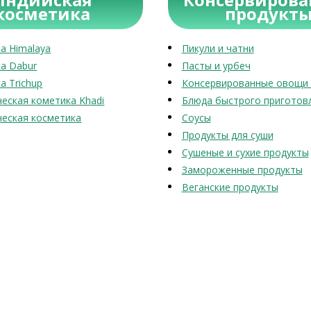
косметика
продукт
а Himalaya
Пикули и чатни
а Dabur
Пасты и урбеч
а Trichup
Консервированные овощи 
еская кометика Khadi
Блюда быстрого приготов
еская косметика
Соусы
Продукты для суши
Сушеные и сухие продукты
Замороженные продукты
Веганские продукты