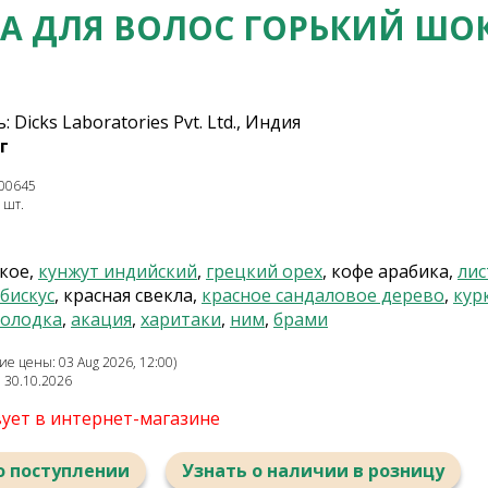
КА ДЛЯ ВОЛОС ГОРЬКИЙ ШО
Dicks Laboratories Pvt. Ltd., Индия
г
00645
 шт.
кое,
кунжут индийский
,
грецкий орех
, кофе арабика,
лис
бискус
, красная свекла,
красное сандаловое дерево
,
кур
солодка
,
акация
,
харитаки
,
ним
,
брами
е цены: 03 Aug 2026, 12:00)
: 30.10.2026
вует в интернет-магазине
о поступлении
Узнать о наличии в розницу