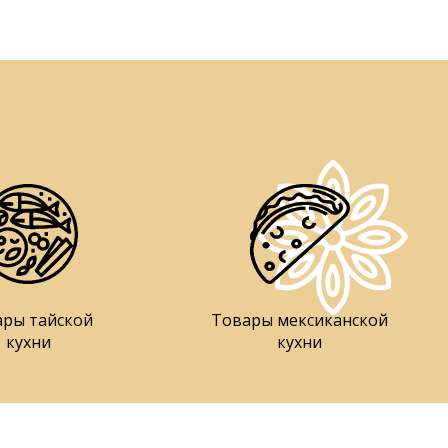
ары тайской
Товары мексиканской
кухни
кухни