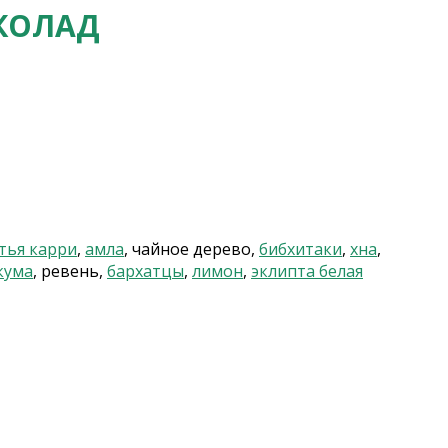
КОЛАД
тья карри
,
амла
, чайное дерево,
бибхитаки
,
хна
,
кума
, ревень,
бархатцы
,
лимон
,
эклипта белая