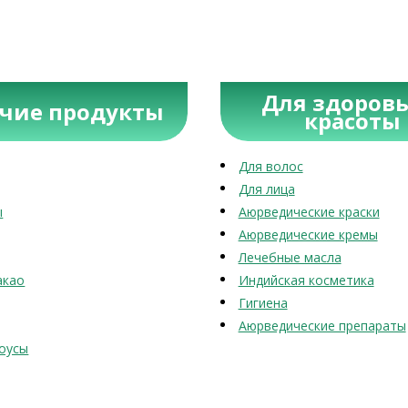
Для здоровь
учие продукты
красоты
Для волос
Для лица
ы
Аюрведические краски
Аюрведические кремы
Лечебные масла
акао
Индийская косметика
Гигиена
Аюрведические препараты
оусы