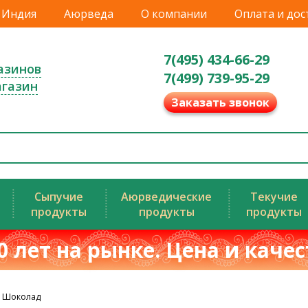
Индия
Аюрведа
О компании
Оплата и дос
7(495) 434-66-29
азинов
7(499) 739-95-29
агазин
Заказать звонок
Сыпучие
Аюрведические
Текучие
продукты
продукты
продукты
0 лет на рынке. Цена и каче
й Шоколад