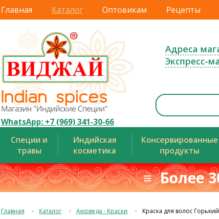
Главная
Каталог
Оптовикам
Рецепты
Адреса маг
Экспресс-м
WhatsApp: +7 (969) 341-30-66
Специи и
Индийская
Консервированные
травы
косметика
продукты
≡ Более 3
Главная
Каталог
Аюрведа - Краски
Краска для волос Горьки