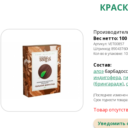
КРАС
Производитель: 
Вес нетто: 100 
Артикул: VET00857
Штрихкод: 89043760
Кол-во в упаковке: 10
Состав:
алоэ
барбадосс
индигофера
,
ги
(брингарадж)
,
(Последнее изменени
Срок годности товара
Товар отсутст
Уведомить 