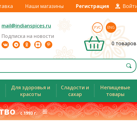
тавка
Наши магазины
Регистрация
Войт
mail@indianspices.ru
РУС
ENG
Подписка на новости
0 товаров
Для здоровья и
Сладости и
Непищевые
красоты
сахар
товары
ство
≡
с 1993 г.