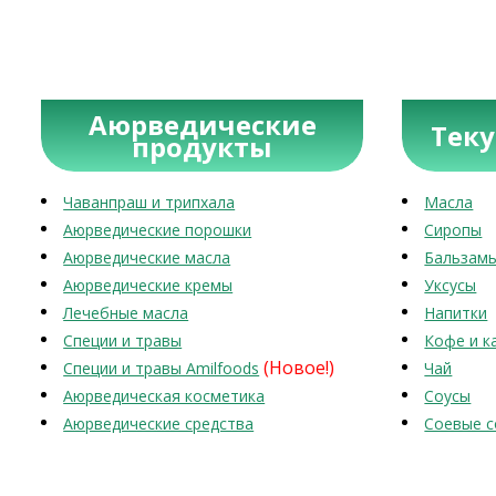
Аюрведические
Тек
продукты
Чаванпраш и трипхала
Масла
Аюрведические порошки
Сиропы
Аюрведические масла
Бальзам
Аюрведические кремы
Уксусы
Лечебные масла
Напитки
Специи и травы
Кофе и к
(Новое!)
Специи и травы Amilfoods
Чай
Аюрведическая косметика
Соусы
Аюрведические средства
Соевые с