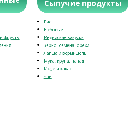
Сыпучие продукты
ы
Рис
Бобовые
и фрукты
Индийские закуски
ления
Зерно, семена, орехи
Лапша и вермишель
Мука, крупа, папад
Кофе и какао
Чай