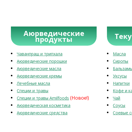
Аюрведические
Тек
продукты
Чаванпраш и трипхала
Масла
Аюрведические порошки
Сиропы
Аюрведические масла
Бальзам
Аюрведические кремы
Уксусы
Лечебные масла
Напитки
Специи и травы
Кофе и к
(Новое!)
Специи и травы Amilfoods
Чай
Аюрведическая косметика
Соусы
Аюрведические средства
Соевые с