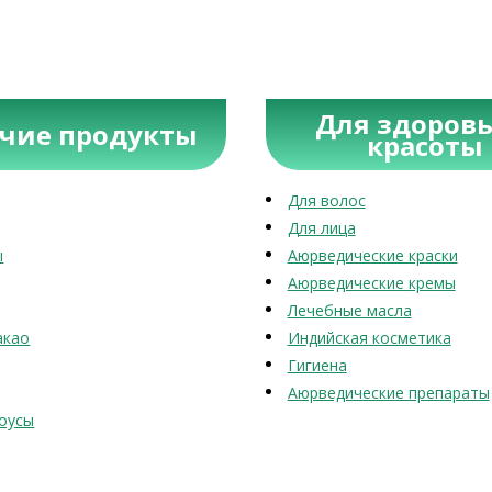
Для здоровь
учие продукты
красоты
Для волос
Для лица
ы
Аюрведические краски
Аюрведические кремы
Лечебные масла
акао
Индийская косметика
Гигиена
Аюрведические препараты
оусы