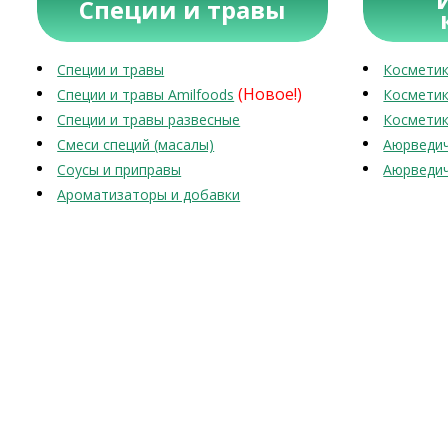
Специи и травы
Специи и травы
Косметик
(Новое!)
Специи и травы Amilfoods
Косметик
Специи и травы развесные
Косметик
Смеси специй (масалы)
Аюрведич
Соусы и приправы
Аюрведич
Ароматизаторы и добавки