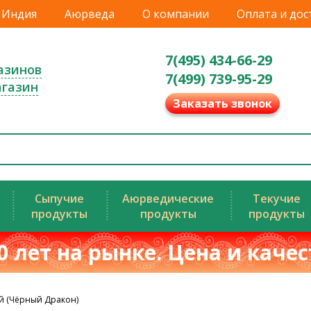
Индия
Аюрведа
О компании
Оплата и дос
7(495) 434-66-29
азинов
7(499) 739-95-29
агазин
Заказать звонок
Сыпучие
Аюрведические
Текучие
продукты
продукты
продукты
0 лет на рынке. Цена и каче
й (Чёрный Дракон)