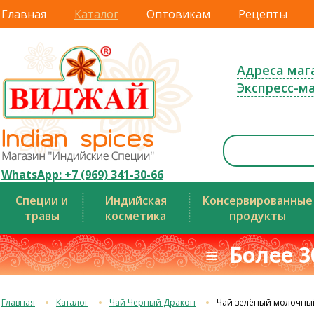
Главная
Каталог
Оптовикам
Рецепты
Адреса маг
Экспресс-м
WhatsApp: +7 (969) 341-30-66
Специи и
Индийская
Консервированные
травы
косметика
продукты
≡ Более 3
Главная
Каталог
Чай Черный Дракон
Чай зелёный молочны