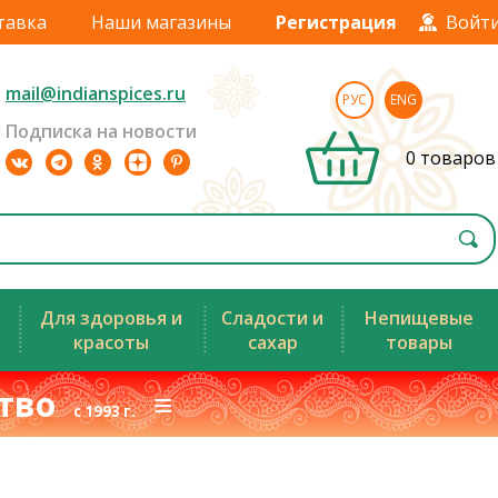
тавка
Наши магазины
Регистрация
Войт
mail@indianspices.ru
РУС
ENG
Подписка на новости
0 товаров
Для здоровья и
Сладости и
Непищевые
красоты
сахар
товары
ство
≡
с 1993 г.