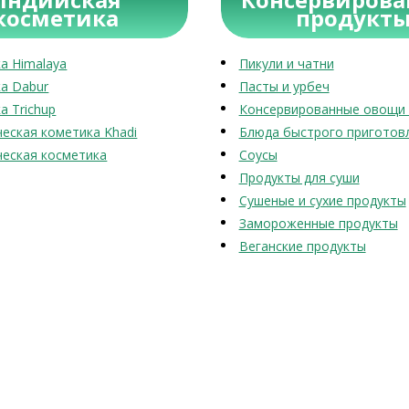
косметика
продукт
а Himalaya
Пикули и чатни
а Dabur
Пасты и урбеч
а Trichup
Консервированные овощи 
еская кометика Khadi
Блюда быстрого приготов
еская косметика
Соусы
Продукты для суши
Сушеные и сухие продукты
Замороженные продукты
Веганские продукты