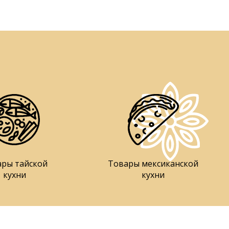
ары тайской
Товары мексиканской
кухни
кухни