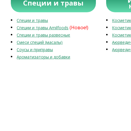
Специи и травы
Специи и травы
Косметик
(Новое!)
Специи и травы Amilfoods
Косметик
Специи и травы развесные
Косметик
Смеси специй (масалы)
Аюрведич
Соусы и приправы
Аюрведич
Ароматизаторы и добавки