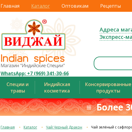
Главная
Каталог
Оптовикам
Рецепты
Адреса маг
Экспресс-м
WhatsApp: +7 (969) 341-30-66
Специи и
Индийская
Консервированные
травы
косметика
продукты
≡ Более 3
Главная
Каталог
Чай Черный Дракон
Чай зелёный с сафлор