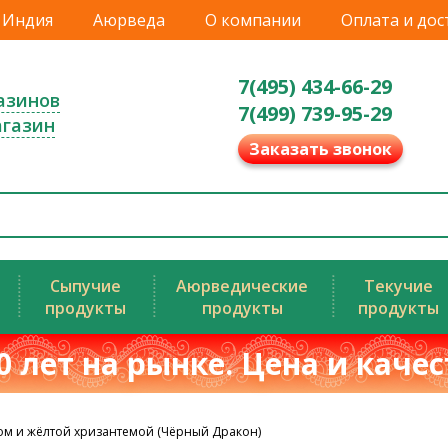
Индия
Аюрведа
О компании
Оплата и дос
7(495) 434-66-29
азинов
7(499) 739-95-29
агазин
Заказать звонок
Сыпучие
Аюрведические
Текучие
продукты
продукты
продукты
0 лет на рынке. Цена и каче
ом и жёлтой хризантемой (Чёрный Дракон)