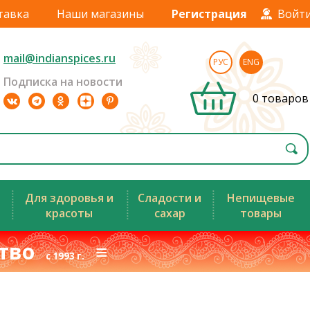
тавка
Наши магазины
Регистрация
Войт
mail@indianspices.ru
РУС
ENG
Подписка на новости
0 товаров
Для здоровья и
Сладости и
Непищевые
красоты
сахар
товары
ство
≡
с 1993 г.