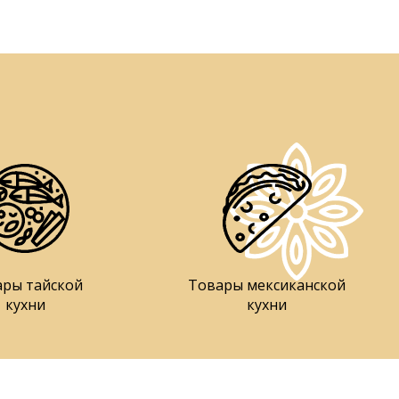
ары тайской
Товары мексиканской
кухни
кухни