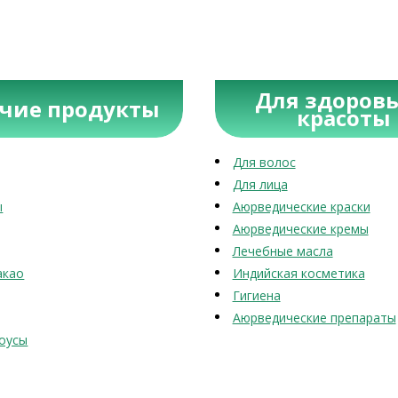
Для здоровь
учие продукты
красоты
Для волос
Для лица
ы
Аюрведические краски
Аюрведические кремы
Лечебные масла
акао
Индийская косметика
Гигиена
Аюрведические препараты
оусы