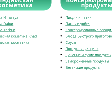
косметика
продукт
а Himalaya
Пикули и чатни
а Dabur
Пасты и урбеч
а Trichup
Консервированные овощи 
еская кометика Khadi
Блюда быстрого приготов
еская косметика
Соусы
Продукты для суши
Сушеные и сухие продукты
Замороженные продукты
Веганские продукты