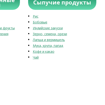
Сыпучие продукты
ы
Рис
Бобовые
и фрукты
Индийские закуски
ления
Зерно, семена, орехи
Лапша и вермишель
Мука, крупа, папад
Кофе и какао
Чай