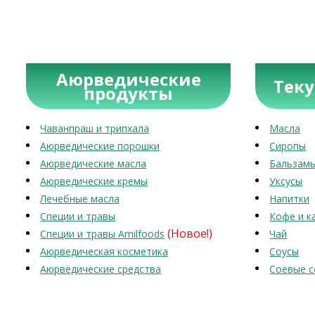
Аюрведические
Тек
продукты
Чаванпраш и трипхала
Масла
Аюрведические порошки
Сиропы
Аюрведические масла
Бальзам
Аюрведические кремы
Уксусы
Лечебные масла
Напитки
Специи и травы
Кофе и к
(Новое!)
Специи и травы Amilfoods
Чай
Аюрведическая косметика
Соусы
Аюрведические средства
Соевые с