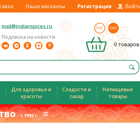
тавка
Наши магазины
Регистрация
Войт
mail@indianspices.ru
РУС
ENG
Подписка на новости
0 товаров
Для здоровья и
Сладости и
Непищевые
красоты
сахар
товары
ство
≡
с 1993 г.