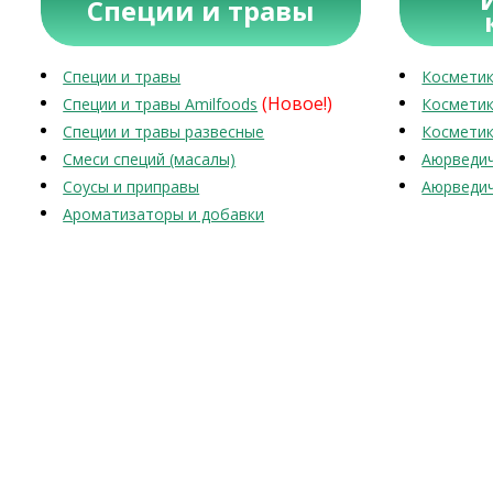
Специи и травы
Специи и травы
Косметик
(Новое!)
Специи и травы Amilfoods
Косметик
Специи и травы развесные
Косметик
Смеси специй (масалы)
Аюрведич
Соусы и приправы
Аюрведич
Ароматизаторы и добавки