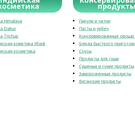
косметика
продукт
а Himalaya
Пикули и чатни
а Dabur
Пасты и урбеч
а Trichup
Консервированные овощи 
еская кометика Khadi
Блюда быстрого приготов
еская косметика
Соусы
Продукты для суши
Сушеные и сухие продукты
Замороженные продукты
Веганские продукты