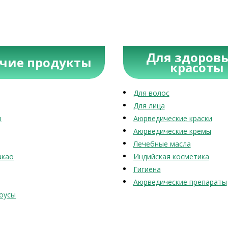
Для здоровь
учие продукты
красоты
Для волос
Для лица
ы
Аюрведические краски
Аюрведические кремы
Лечебные масла
акао
Индийская косметика
Гигиена
Аюрведические препараты
оусы