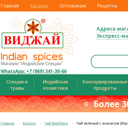
Главная
Каталог
Оптовикам
Рецепты
Адреса маг
Экспресс-м
WhatsApp: +7 (969) 341-30-66
Специи и
Индийская
Консервированные
травы
косметика
продукты
≡ Более 3
Главная
Каталог
Чай Верблюд
Чай зелёный с ананасом (Ве