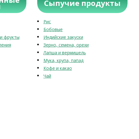
Сыпучие продукты
ы
Рис
Бобовые
и фрукты
Индийские закуски
ления
Зерно, семена, орехи
Лапша и вермишель
Мука, крупа, папад
Кофе и какао
Чай