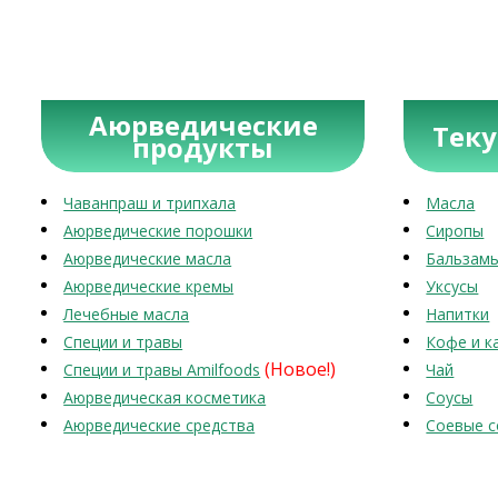
Аюрведические
Тек
продукты
Чаванпраш и трипхала
Масла
Аюрведические порошки
Сиропы
Аюрведические масла
Бальзам
Аюрведические кремы
Уксусы
Лечебные масла
Напитки
Специи и травы
Кофе и к
(Новое!)
Специи и травы Amilfoods
Чай
Аюрведическая косметика
Соусы
Аюрведические средства
Соевые с