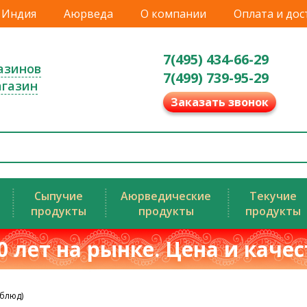
Индия
Аюрведа
О компании
Оплата и дос
7(495) 434-66-29
азинов
7(499) 739-95-29
агазин
Заказать звонок
Сыпучие
Аюрведические
Текучие
продукты
продукты
продукты
0 лет на рынке. Цена и каче
рблюд)