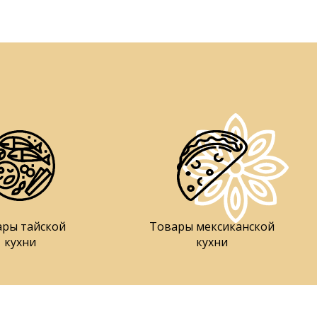
ары тайской
Товары мексиканской
кухни
кухни