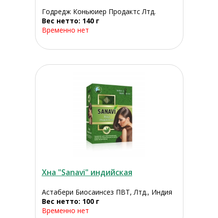
Годредж Коньюиер Продактс Лтд.
Вес нетто: 140 г
Временно нет
Хна "Sanavi" индийская
Астабери Биосаинсез ПВТ, Лтд., Индия
Вес нетто: 100 г
Временно нет