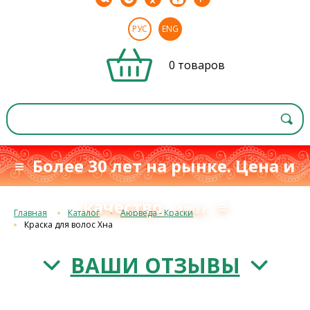
РУС
ENG
0 товаров
≡ Более 30 лет на рынке. Цена и
качество
≡
с 1993 г.
Главная
Каталог
Аюрведа - Краски
Краска для волос Хна
ВАШИ ОТЗЫВЫ