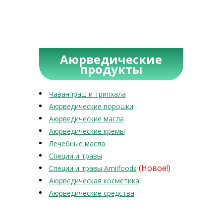
Аюрведические
продукты
Чаванпраш и трипхала
Аюрведические порошки
Аюрведические масла
Аюрведические кремы
Лечебные масла
Специи и травы
(Новое!)
Специи и травы Amilfoods
Аюрведическая косметика
Аюрведические средства