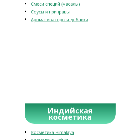
Смеси специй (масалы)
Соусы и приправы
Ароматизаторы и добавки
Индийская
косметика
Косметика Himalaya