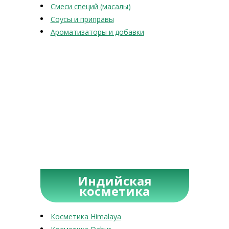
Смеси специй (масалы)
Соусы и приправы
Ароматизаторы и добавки
Индийская
косметика
Косметика Himalaya