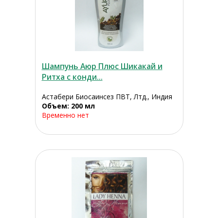
Шампунь Аюр Плюс Шикакай и
Ритха с конди...
Астабери Биосаинсез ПВТ, Лтд., Индия
Объем: 200 мл
Временно нет