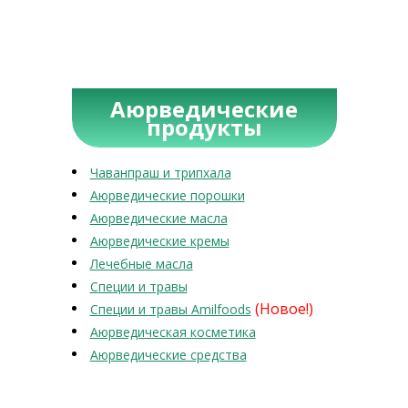
Аюрведические
продукты
Чаванпраш и трипхала
Аюрведические порошки
Аюрведические масла
Аюрведические кремы
Лечебные масла
Специи и травы
(Новое!)
Специи и травы Amilfoods
Аюрведическая косметика
Аюрведические средства