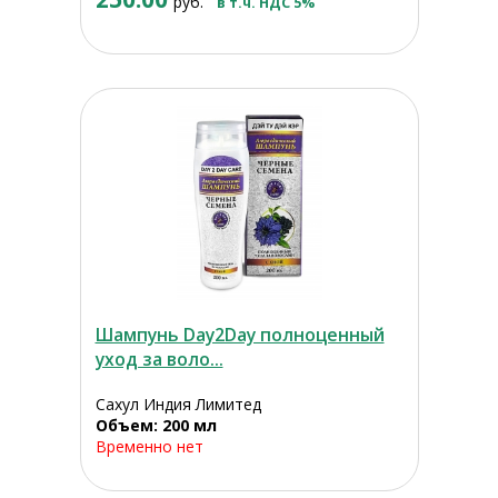
руб.
в т.ч. НДС 5%
Шампунь Day2Day полноценный
уход за воло...
Сахул Индия Лимитед
Объем: 200 мл
Временно нет