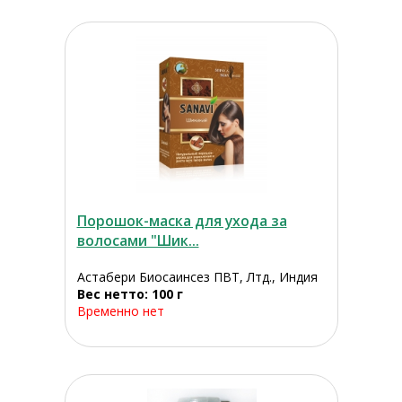
Порошок-маска для ухода за
волосами "Шик...
Астабери Биосаинсез ПВТ, Лтд., Индия
Вес нетто: 100 г
Временно нет