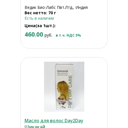
Ведик Био-Лабс Пвт.Лтд., Индия
Вес нетто: 70 г
Есть в наличии
Цена(за 1шт.):
460.00
руб.
в т.ч. НДС 5%
Масло для волос Day2Day
Шикакай