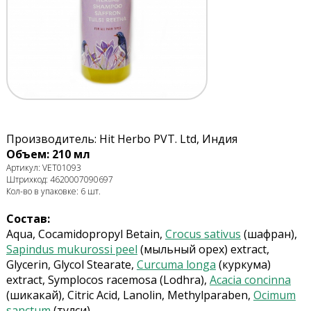
Производитель: Hit Herbo PVT. Ltd, Индия
Объем: 210 мл
Артикул: VET01093
Штрихкод: 4620007090697
Кол-во в упаковке: 6 шт.
Состав:
Aqua, Cocamidopropyl Betain,
Crocus sativus
(шафран),
Sapindus mukurossi peel
(мыльный орех) extract,
Glycerin, Glycol Stearate,
Curcuma longa
(куркума)
extract, Symplocos racemosa (Lodhra),
Acacia concinna
(шикакай), Citric Acid, Lanolin, Methylparaben,
Ocimum
sanctum
(тулси)