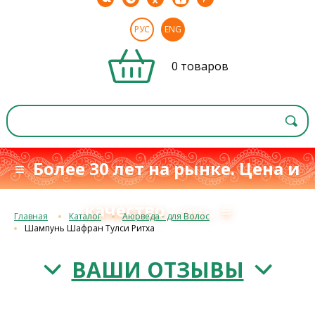
РУС
ENG
0 товаров
≡ Более 30 лет на рынке. Цена и
качество
≡
с 1993 г.
Главная
Каталог
Аюрведа - для Волос
Шампунь Шафран Тулси Ритха
ВАШИ ОТЗЫВЫ