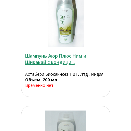
Шампунь Аюр Плюс Ним и
Шикакай с кондици...
Астабери Биосаинсез ПВТ, Лтд., Индия
Объем: 200 мл
Временно нет