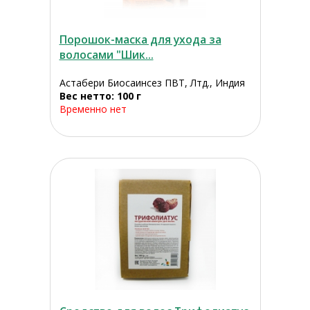
Порошок-маска для ухода за
волосами "Шик...
Астабери Биосаинсез ПВТ, Лтд., Индия
Вес нетто: 100 г
Временно нет