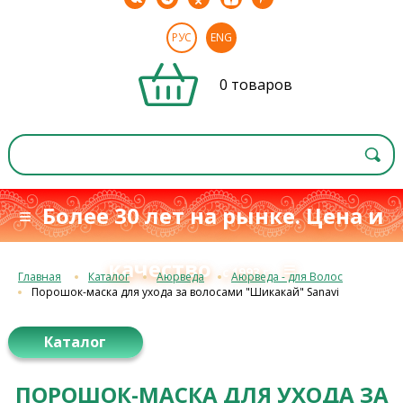
РУС
ENG
0 товаров
≡ Более 30 лет на рынке. Цена и
качество
≡
с 1993 г.
Главная
Каталог
Аюрведа
Аюрведа - для Волос
Порошок-маска для ухода за волосами "Шикакай" Sanavi
Каталог
ПОРОШОК-МАСКА ДЛЯ УХОДА ЗА