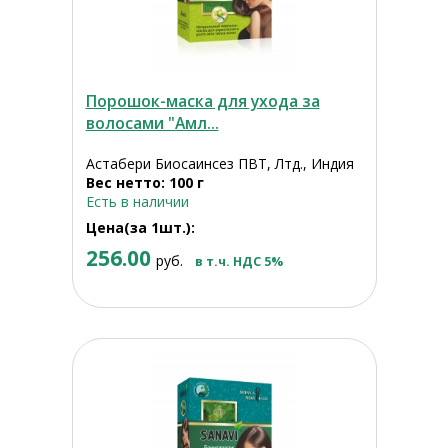
Порошок-маска для ухода за
волосами "Амл...
Астабери Биосаинсез ПВТ, Лтд., Индия
Вес нетто: 100 г
Есть в наличии
Цена(за 1шт.):
256.00
руб.
в т.ч. НДС 5%