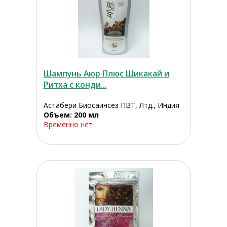
Шампунь Аюр Плюс Шикакай и
Ритха с конди...
Астабери Биосаинсез ПВТ, Лтд., Индия
Объем: 200 мл
Временно нет