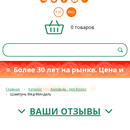
РУС
ENG
0 товаров
≡ Более 30 лет на рынке. Цена и
качество
≡
с 1993 г.
Главная
Каталог
Аюрведа - для Волос
Шампунь Мед-Миндаль
ВАШИ ОТЗЫВЫ