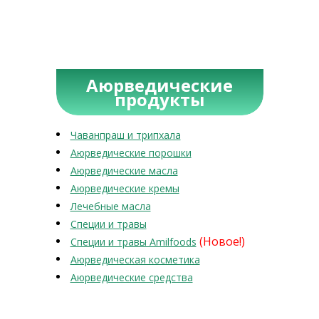
Аюрведические
продукты
Чаванпраш и трипхала
Аюрведические порошки
Аюрведические масла
Аюрведические кремы
Лечебные масла
Специи и травы
(Новое!)
Специи и травы Amilfoods
Аюрведическая косметика
Аюрведические средства