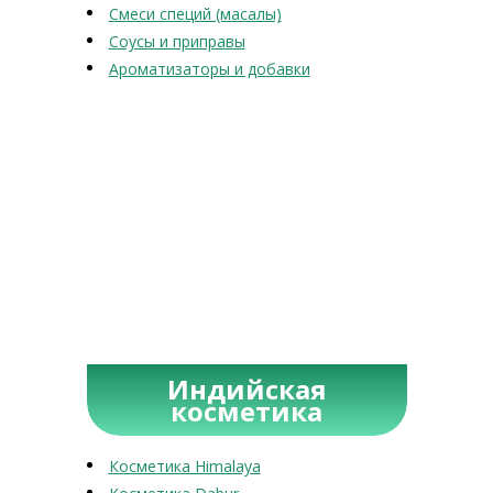
Смеси специй (масалы)
Соусы и приправы
Ароматизаторы и добавки
Индийская
косметика
Косметика Himalaya