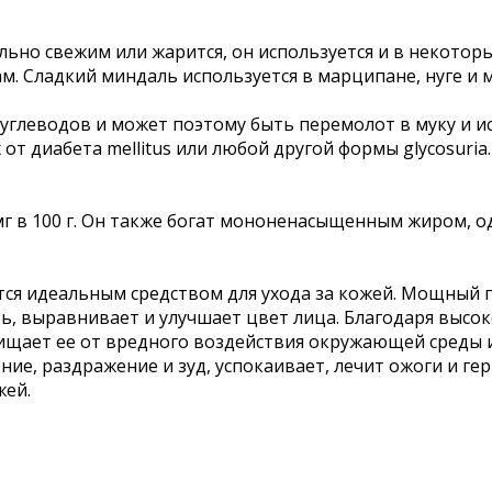
льно свежим или жарится, он используется и в некоторы
м. Сладкий миндаль используется в марципане, нуге и
углеводов и может поэтому быть перемолот в муку и ис
т диабета mellitus или любой другой формы glycosuria
мг в 100 г. Он также богат мононенасыщенным жиром, о
ется идеальным средством для ухода за кожей. Мощный
сть, выравнивает и улучшает цвет лица. Благодаря выс
ищает ее от вредного воздействия окружающей среды и
е, раздражение и зуд, успокаивает, лечит ожоги и гер
жей.