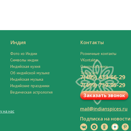
Индия
Контакты
Фото из Индии
Розничные контакты
Символы индии
VKontakte
Индийская кухня
Одноклассники
Об индийской музыке
Telegram
7(495) 434-66-29
Индийская музыка
7(499) 739-95-29
Индийские праздники
Ведическая астрология
Заказать звонок
mail@indianspices.ru
у на нас
Подписка на новости