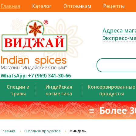
Главная
Каталог
Оптовикам
Рецепты
Адреса маг
Экспресс-м
WhatsApp: +7 (969) 341-30-66
Специи и
Индийская
Консервированные
травы
косметика
продукты
≡ Более 3
Главная
О пользе продуктов
Миндаль