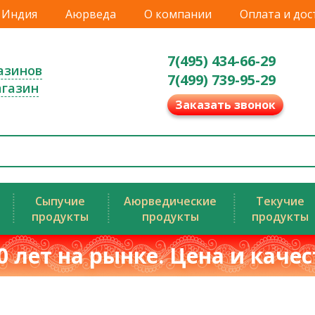
Индия
Аюрведа
О компании
Оплата и дос
7(495) 434-66-29
азинов
7(499) 739-95-29
агазин
Заказать звонок
Сыпучие
Аюрведические
Текучие
продукты
продукты
продукты
0 лет на рынке. Цена и каче