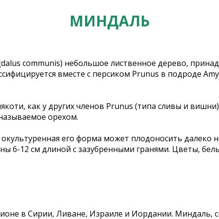
МИНДАЛЬ
mygdalus communis) небольшое лиственное дерево, прин
ссифицируется вместе с персиком Prunus в подроде Amy
коти, как у других членов Prunus (типа сливы и вишни)
 называемое орехом.
окультуренная его форма может плодоносить далеко на
ны 6-12 см длиной с зазубренными гранями. Цветы, бел
оне в Сирии, Ливане, Израиле и Иордании. Миндаль, ск