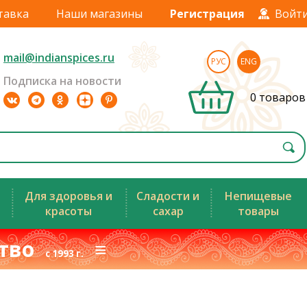
тавка
Наши магазины
Регистрация
Войт
mail@indianspices.ru
РУС
ENG
Подписка на новости
0 товаров
Для здоровья и
Сладости и
Непищевые
красоты
сахар
товары
ство
≡
с 1993 г.