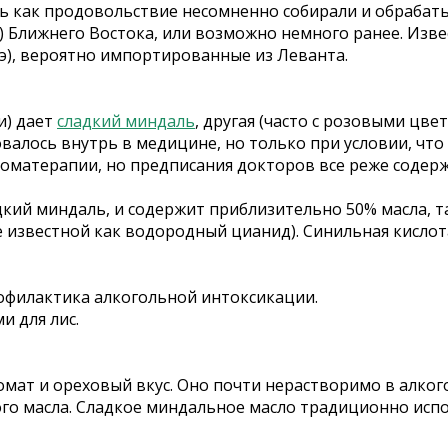
ь как продовольствие несомненно собирали и обрабат
.э) Ближнего Востока, или возможно немного ранее. Из
н.э), вероятно импортированные из Леванта.
и) дает
сладкий миндаль
, другая (часто с розовыми цве
овалось внутрь в медицине, но только при условии, что 
оматерапии, но предписания докторов все реже содерж
дкий миндаль, и содержит приблизительно 50% масла, та
е известной как водородный цианид). Синильная кисло
офилактика алкогольной интоксикации.
и для лис.
мат и ореховый вкус. Оно почти нерастворимо в алкого
ого масла. Сладкое миндальное масло традиционно исп