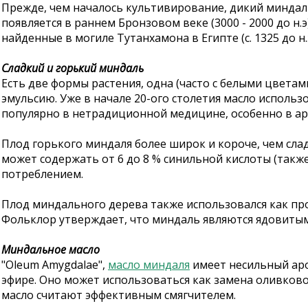
Прежде, чем началось культивирование, дикий миндал
появляется в раннем Бронзовом веке (3000 - 2000 до н
найденные в могиле Тутанхамона в Египте (c. 1325 до 
Сладкий и горький миндаль
Есть две формы растения, одна (часто с белыми цветам
эмульсию. Уже в начале 20-ого столетия масло использ
популярно в нетрадиционной медицине, особенно в ар
Плод горького миндаля более широк и короче, чем сла
может содержать от 6 до 8 % синильной кислоты (такж
потреблением.
Плод миндального дерева также использовался как пр
Фольклор утверждает, что миндаль являются ядовитым
Миндальное масло
"Oleum Amygdalae",
масло миндаля
имеет несильный аро
эфире. Оно может использоваться как замена оливков
масло считают эффективным смягчителем.