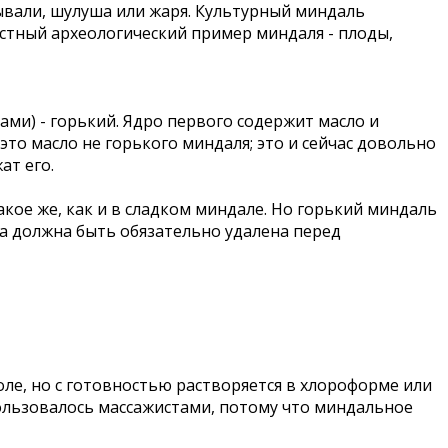
ывали, шулуша или жаря. Культурный миндаль
вестный археологический пример миндаля - плоды,
тами) - горький. Ядро первого содержит масло и
это масло не горького миндаля; это и сейчас довольно
ат его.
кое же, как и в сладком миндале. Но горький миндаль
та должна быть обязательно удалена перед
ле, но с готовностью растворяется в хлороформе или
ользовалось массажистами, потому что миндальное