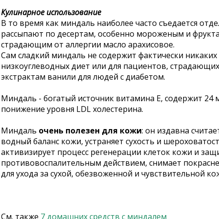
Кулинарное использование
В то время как миндаль наиболее часто съедается отде
рассыпают по десертам, особенно мороженым и фрукта
страдающим от аллергии масло арахисовое.
Сам сладкий миндаль не содержит фактически никаких 
низкоуглеводных диет или для пациентов, страдающих о
экстрактам ванили для людей с диабетом.
Миндаль - богатый источник витамина E, содержит 24 
понижение уровня LDL холестерина.
Миндаль
очень полезен для кожи
: он издавна счита
водный баланс кожи, устраняет сухость и шероховато
активизирует процесс регенерации клеток кожи и защ
противовоспалительным действием, снимает покраснени
для ухода за сухой, обезвоженной и чувствительной ко
См. также
7 домашних средств с миндалем