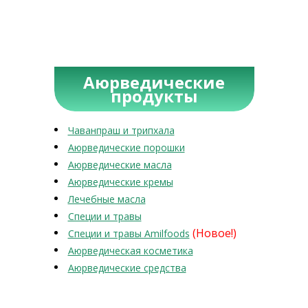
Аюрведические
продукты
Чаванпраш и трипхала
Аюрведические порошки
Аюрведические масла
Аюрведические кремы
Лечебные масла
Специи и травы
(Новое!)
Специи и травы Amilfoods
Аюрведическая косметика
Аюрведические средства