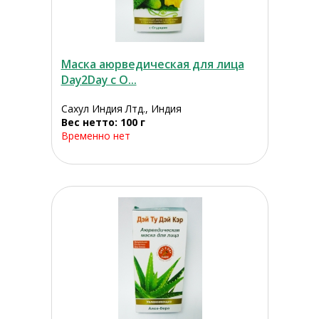
Маска аюрведическая для лица
Day2Day с О...
Сахул Индия Лтд., Индия
Вес нетто: 100 г
Временно нет