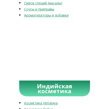
Смеси специй (масалы)
Соусы и приправы
Ароматизаторы и добавки
Индийская
косметика
Косметика Himalaya