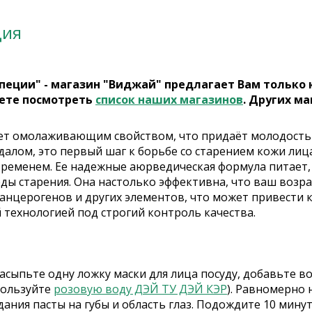
ция
пеции" - магазин "Виджай" предлагает Вам только
ете посмотреть
список наших магазинов
. Других ма
ет омолаживающим свойством, что придаёт молодость и 
алом, это первый шаг к борьбе со старением кожи лица
ременем. Ее надежные аюрведическая формула питает, с
еды старения. Она настолько эффективна, что ваш возр
нцерогенов и других элементов, что может привести к
 технологией под строгий контроль качества.
сыпьте одну ложку маски для лица посуду, добавьте во
пользуйте
розовую воду ДЭЙ ТУ ДЭЙ КЭР
). Равномерно 
ания пасты на губы и область глаз. Подождите 10 мину