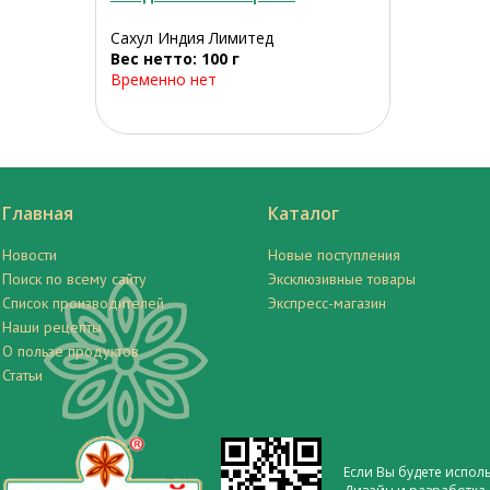
Сахул Индия Лимитед
Вес нетто: 100 г
Временно нет
Главная
Каталог
Новости
Новые поступления
Поиск по всему сайту
Эксклюзивные товары
Список производителей
Экспресс-магазин
Наши рецепты
О пользе продуктов
Статьи
Если Вы будете испол