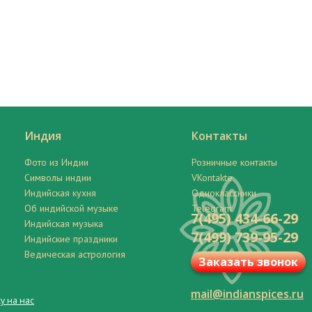
Индия
Контакты
Фото из Индии
Розничные контакты
Символы индии
VKontakte
Индийская кухня
Одноклассники
Об индийской музыке
Telegram
7(495) 434-66-29
Индийская музыка
7(499) 739-95-29
Индийские праздники
Ведическая астрология
Заказать звонок
mail@indianspices.ru
у на нас