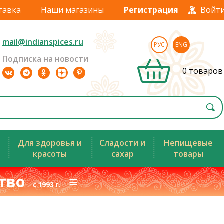
тавка
Наши магазины
Регистрация
Войт
mail@indianspices.ru
РУС
ENG
Подписка на новости
0 товаров
Для здоровья и
Сладости и
Непищевые
красоты
сахар
товары
ство
≡
с 1993 г.