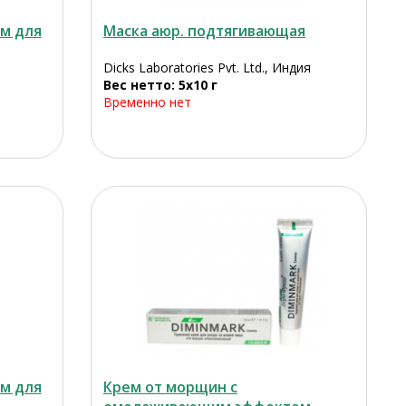
им для
Маска аюр. подтягивающая
Dicks Laboratories Pvt. Ltd., Индия
Вес нетто: 5х10 г
Временно нет
им для
Крем от морщин с