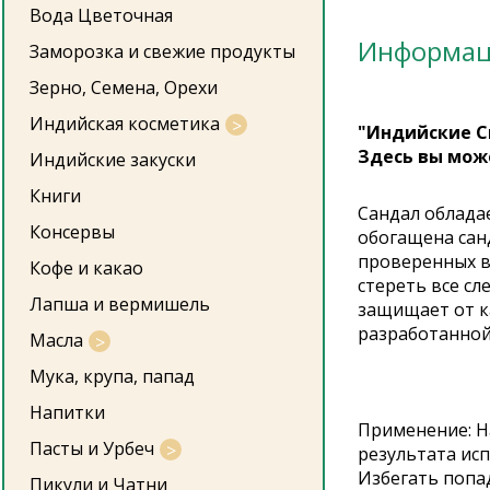
Вода Цветочная
Информа
Заморозка и свежие продукты
Зерно, Семена, Орехи
Индийская косметика
"Индийские С
Здесь вы мож
Индийские закуски
Книги
Сандал облада
Консервы
обогащена санд
проверенных в
Кофе и какао
стереть все сл
Лапша и вермишель
защищает от ка
разработанной
Масла
Мука, крупа, папад
Напитки
Применение: На
Пасты и Урбеч
результата ис
Избегать попад
Пикули и Чатни