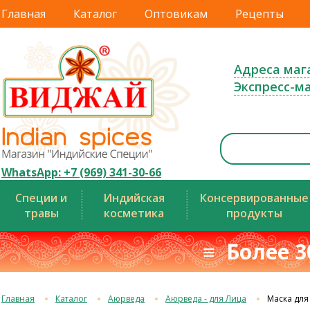
Главная
Каталог
Оптовикам
Рецепты
Адреса маг
Экспресс-м
WhatsApp: +7 (969) 341-30-66
Специи и
Индийская
Консервированные
травы
косметика
продукты
≡ Более 3
Главная
Каталог
Аюрведа
Аюрведа - для Лица
Маска для