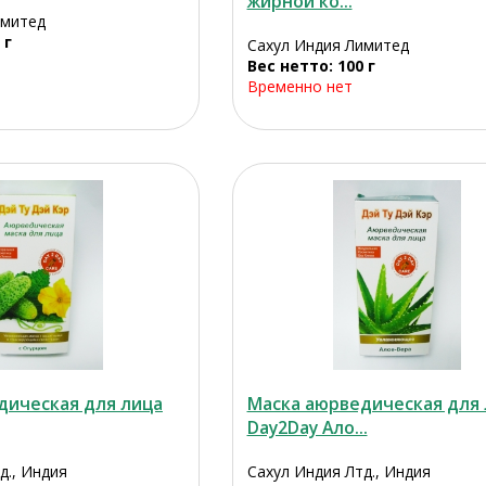
жирной ко...
имитед
 г
Сахул Индия Лимитед
Вес нетто: 100 г
Временно нет
дическая для лица
Маска аюрведическая для 
Day2Day Ало...
д., Индия
Сахул Индия Лтд., Индия