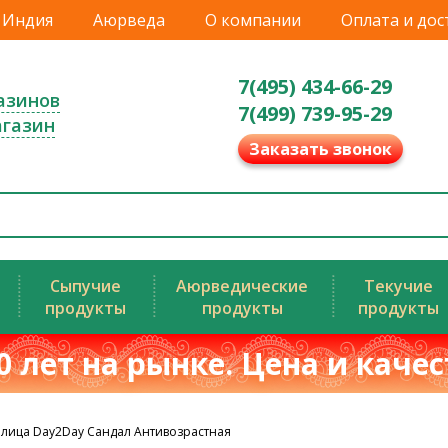
Индия
Аюрведа
О компании
Оплата и дос
7(495) 434-66-29
азинов
7(499) 739-95-29
агазин
Заказать звонок
Сыпучие
Аюрведические
Текучие
продукты
продукты
продукты
0 лет на рынке. Цена и каче
 лица Day2Day Сандал Антивозрастная