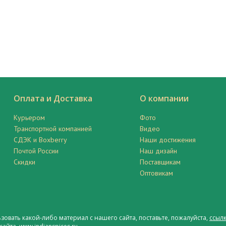
Оплата и Доставка
О компании
Курьером
Фото
Транспортной компанией
Видео
СДЭК и Boxberry
Наши достижения
Почтой России
Наш дизайн
Скидки
Поставщикам
Оптовикам
ьзовать какой-либо материал с нашего сайта, поставьте, пожалуйста,
ссылк