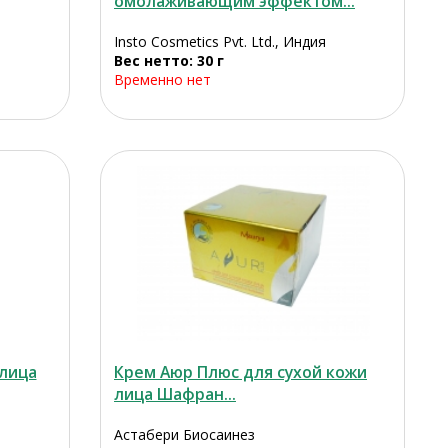
омолаживающим эффектом...
Insto Cosmetics Pvt. Ltd., Индия
Вес нетто: 30 г
Временно нет
лица
Крем Аюр Плюс для сухой кожи
лица Шафран...
Астабери Биосаинез