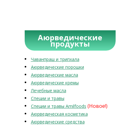
Аюрведические
продукты
Чаванпраш и трипхала
Аюрведические порошки
Аюрведические масла
Аюрведические кремы
Лечебные масла
Специи и травы
(Новое!)
Специи и травы Amilfoods
Аюрведическая косметика
Аюрведические средства