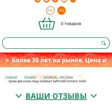
РУС
ENG
0 товаров
≡ Более 30 лет на рынке. Цена и
качество
≡
с 1993 г.
Главная
Каталог
Аюрведа - для Лица
Крем для кожи лица Gulabari Saffron&Turmeric Gold
ВАШИ ОТЗЫВЫ