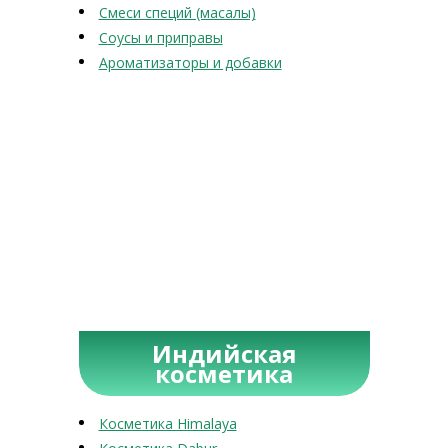
Смеси специй (масалы)
Соусы и приправы
Ароматизаторы и добавки
Индийская
косметика
Косметика Himalaya