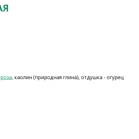
АЯ
,
роза
, каолин (природная глина), отдушка - огурец