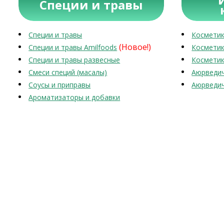
Специи и травы
Специи и травы
Косметик
(Новое!)
Специи и травы Amilfoods
Косметик
Специи и травы развесные
Косметик
Смеси специй (масалы)
Аюрведич
Соусы и приправы
Аюрведич
Ароматизаторы и добавки