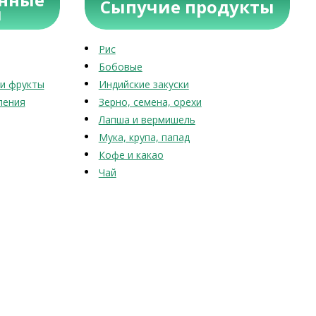
Сыпучие продукты
ы
Рис
Бобовые
и фрукты
Индийские закуски
ления
Зерно, семена, орехи
Лапша и вермишель
Мука, крупа, папад
Кофе и какао
Чай