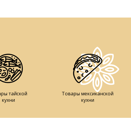
ары тайской
Товары мексиканской
кухни
кухни