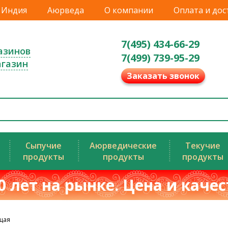
Индия
Аюрведа
О компании
Оплата и дос
7(495) 434-66-29
азинов
7(499) 739-95-29
агазин
Заказать звонок
Сыпучие
Аюрведические
Текучие
продукты
продукты
продукты
0 лет на рынке. Цена и каче
щая