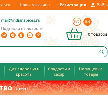
тавка
Наши магазины
Регистрация
Войт
mail@indianspices.ru
РУС
ENG
Подписка на новости
0 товаров
Для здоровья и
Сладости и
Непищевые
красоты
сахар
товары
ство
≡
с 1993 г.