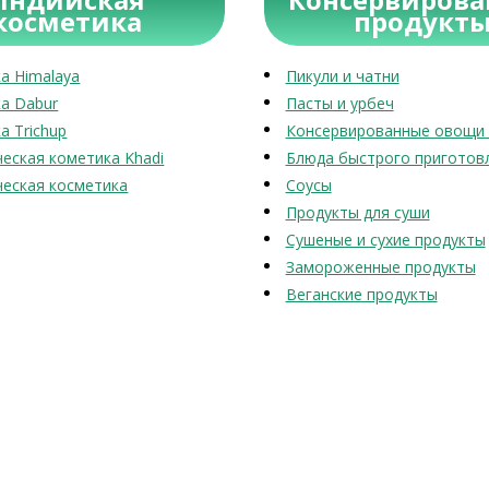
косметика
продукт
а Himalaya
Пикули и чатни
а Dabur
Пасты и урбеч
а Trichup
Консервированные овощи 
еская кометика Khadi
Блюда быстрого приготов
еская косметика
Соусы
Продукты для суши
Сушеные и сухие продукты
Замороженные продукты
Веганские продукты