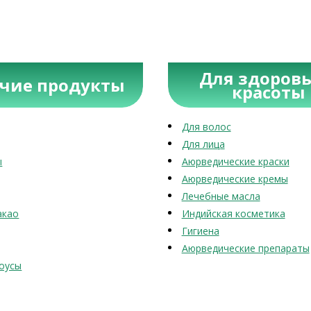
Для здоровь
учие продукты
красоты
Для волос
Для лица
ы
Аюрведические краски
Аюрведические кремы
Лечебные масла
акао
Индийская косметика
Гигиена
Аюрведические препараты
оусы