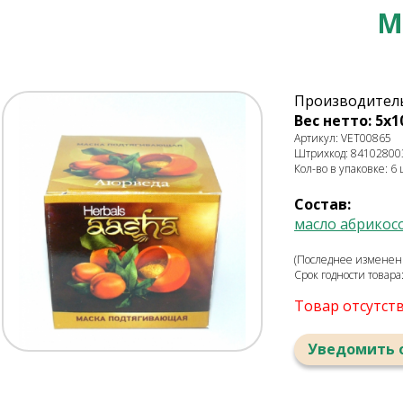
М
Производитель: 
Вес нетто: 5х1
Артикул: VET00865
Штрихкод: 84102800
Кол-во в упаковке: 6 
Состав:
масло абрикос
(Последнее изменени
Срок годности товара
Товар отсутст
Уведомить 