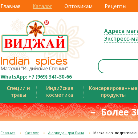
Главная
Каталог
Оптовикам
Рецепты
Адреса маг
Экспресс-м
WhatsApp: +7 (969) 341-30-66
Специи и
Индийская
Консервированные
травы
косметика
продукты
≡ Более 3
Главная
Каталог
Аюрведа - для Лица
Маска аюр. подтягиваю