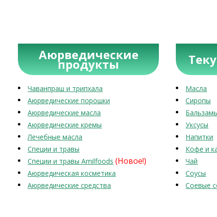
Аюрведические
Тек
продукты
Чаванпраш и трипхала
Масла
Аюрведические порошки
Сиропы
Аюрведические масла
Бальзам
Аюрведические кремы
Уксусы
Лечебные масла
Напитки
Специи и травы
Кофе и к
(Новое!)
Специи и травы Amilfoods
Чай
Аюрведическая косметика
Соусы
Аюрведические средства
Соевые с