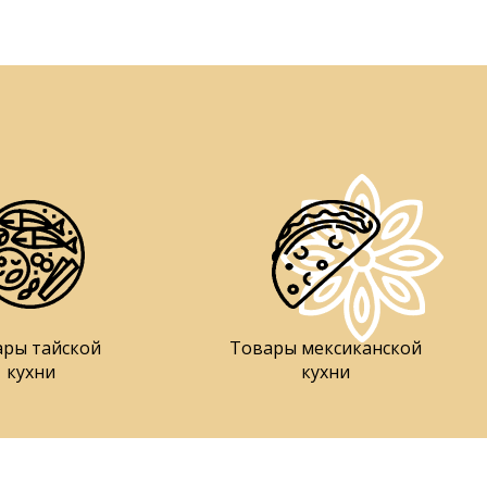
ары тайской
Товары мексиканской
кухни
кухни