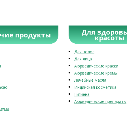
Для здоровь
учие продукты
красоты
Для волос
Для лица
ы
Аюрведические краски
Аюрведические кремы
Лечебные масла
акао
Индийская косметика
Гигиена
Аюрведические препараты
оусы