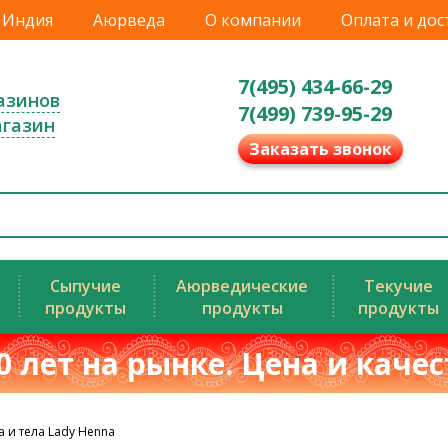
Индия
Аюрведа
О компании
Оплата и дос
7(495) 434-66-29
азинов
7(499) 739-95-29
агазин
Заказать звонок
Сыпучие
Аюрведические
Текучие
продукты
продукты
продукты
0 лет на рынке. Цена и каче
а и тела Lady Henna