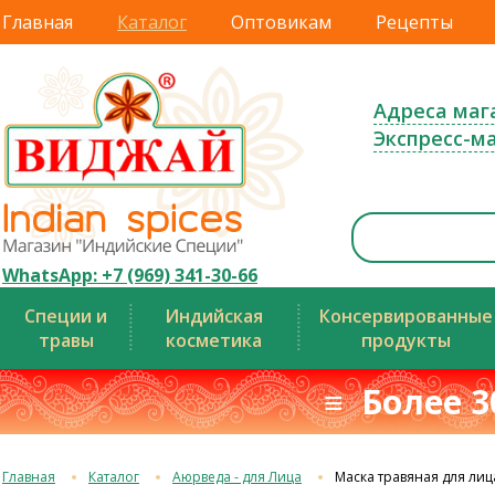
Главная
Каталог
Оптовикам
Рецепты
Адреса маг
Экспресс-м
WhatsApp: +7 (969) 341-30-66
Специи и
Индийская
Консервированные
травы
косметика
продукты
≡ Более 3
Главная
Каталог
Аюрведа - для Лица
Маска травяная для лиц