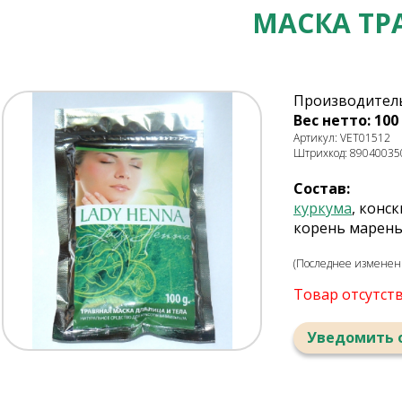
МАСКА ТР
Производитель
Вес нетто: 100 
Артикул: VET01512
Штрихкод: 89040035
Состав:
куркума
, конс
корень марены
(Последнее изменени
Товар отсутст
Уведомить 