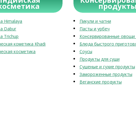
косметика
продукт
а Himalaya
Пикули и чатни
а Dabur
Пасты и урбеч
а Trichup
Консервированные овощи 
еская кометика Khadi
Блюда быстрого приготов
еская косметика
Соусы
Продукты для суши
Сушеные и сухие продукты
Замороженные продукты
Веганские продукты