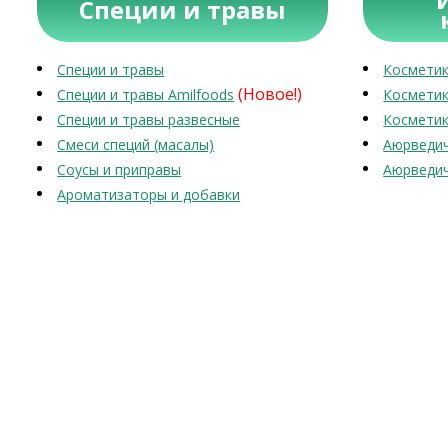
Специи и травы
Специи и травы
Косметик
(Новое!)
Специи и травы Amilfoods
Косметик
Специи и травы развесные
Косметик
Смеси специй (масалы)
Аюрведич
Соусы и приправы
Аюрведич
Ароматизаторы и добавки