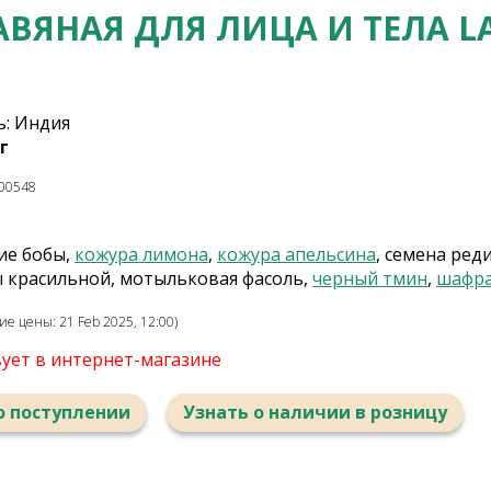
АВЯНАЯ ДЛЯ ЛИЦА И ТЕЛА L
: Индия
г
00548
кие бобы,
кожура лимона
,
кожура апельсина
, семена ред
 красильной, мотыльковая фасоль,
черный тмин
,
шафр
е цены: 21 Feb 2025, 12:00)
вует в интернет-магазине
о поступлении
Узнать о наличии в розницу