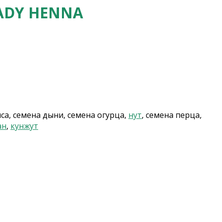
ADY HENNA
иса, семена дыни, семена огурца,
нут
, семена перца,
ан
,
кунжут