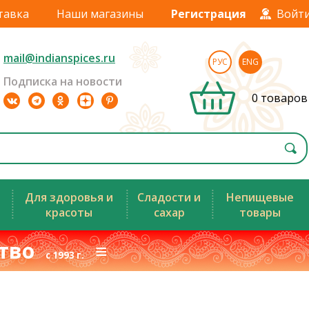
тавка
Наши магазины
Регистрация
Войт
mail@indianspices.ru
РУС
ENG
Подписка на новости
0 товаров
Для здоровья и
Сладости и
Непищевые
красоты
сахар
товары
ство
≡
с 1993 г.