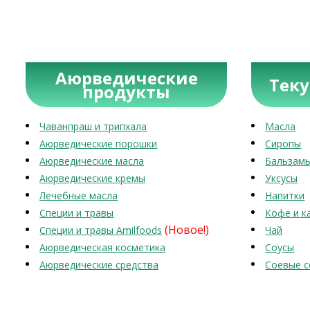
Аюрведические
Тек
продукты
Чаванпраш и трипхала
Масла
Аюрведические порошки
Сиропы
Аюрведические масла
Бальзам
Аюрведические кремы
Уксусы
Лечебные масла
Напитки
Специи и травы
Кофе и к
(Новое!)
Специи и травы Amilfoods
Чай
Аюрведическая косметика
Соусы
Аюрведические средства
Соевые с