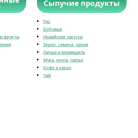
Сыпучие продукты
ы
Рис
Бобовые
и фрукты
Индийские закуски
ления
Зерно, семена, орехи
Лапша и вермишель
Мука, крупа, папад
Кофе и какао
Чай