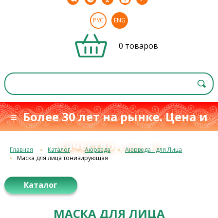
РУС
ENG
0 товаров
≡ Более 30 лет на рынке. Цена и
качество
≡
с 1993 г.
Главная
Каталог
Аюрведа
Аюрведа - для Лица
Маска для лица тонизирующая
Каталог
МАСКА ДЛЯ ЛИЦА